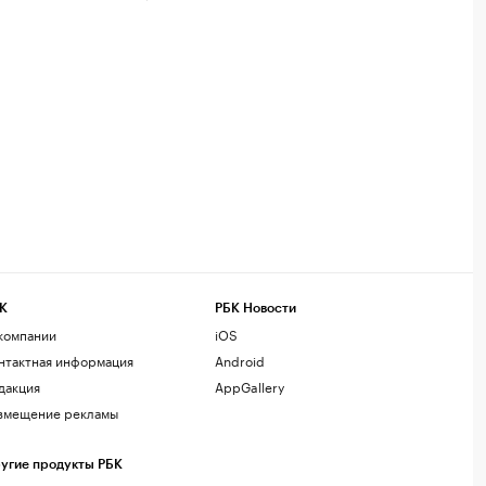
К
РБК Новости
компании
iOS
нтактная информация
Android
дакция
AppGallery
змещение рекламы
угие продукты РБК