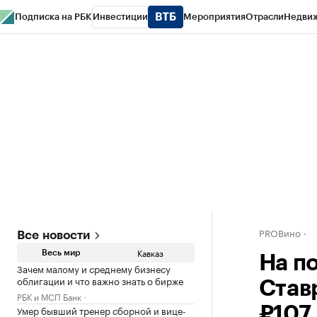
Подписка на РБК
Инвестиции
Мероприятия
Отрасли
Недви
РБК Life
Тренды
Визионеры
Национальные проекты
Город
Стиль
Кр
Конференции СПб
Спецпроекты
Проверка контрагентов
Политика
PROВино
Все новости
Кавказ
Весь мир
На п
Зачем малому и среднему бизнесу
облигации и что важно знать о бирже
Ставр
РБК и МСП Банк
Умер бывший тренер сборной и вице-
₽107