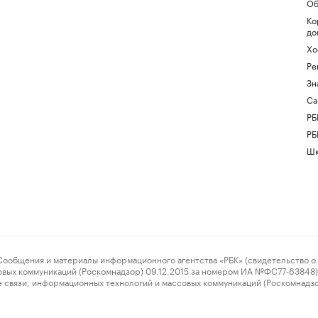
Об
Ко
до
Хо
Ре
Зн
Са
РБ
РБ
Шк
ения и материалы информационного агентства «РБК» (свидетельство о 
овых коммуникаций (Роскомнадзор) 09.12.2015 за номером ИА №ФС77-63848) 
 связи, информационных технологий и массовых коммуникаций (Роскомнадз