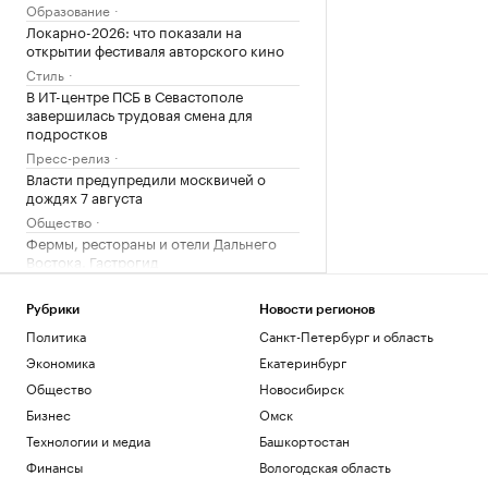
Образование
Локарно-2026: что показали на
открытии фестиваля авторского кино
Стиль
В ИТ-центре ПСБ в Севастополе
завершилась трудовая смена для
подростков
Пресс-релиз
Власти предупредили москвичей о
дождях 7 августа
Общество
Фермы, рестораны и отели Дальнего
Востока. Гастрогид
РБК и РСХБ
ЦБ предложил обновленные правила
Рубрики
Новости регионов
листинга облигаций: что изменится
Политика
Санкт-Петербург и область
Инвестиции
Экономика
Екатеринбург
Общество
Новосибирск
Загрузить еще
Бизнес
Омск
Технологии и медиа
Башкортостан
Финансы
Вологодская область