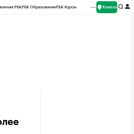
Кавказ
вления РБК
РБК Образование
РБК Курсы
рейтинги
Франшизы
Газета
Спецпроекты СПб
ты
олее