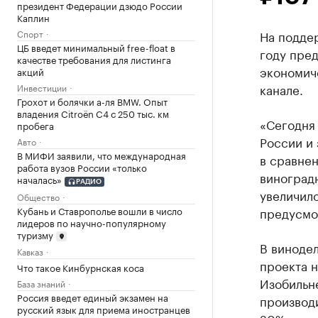
президент Федерации дзюдо России
Каплин
Спорт
На подде
ЦБ введет минимальный free-float в
году пре
качестве требования для листинга
экономич
акций
канале.
Инвестиции
Грохот и болячки а-ля BMW. Опыт
владения Citroёn C4 с 250 тыс. км
«Сегодня 
пробега
России и 
Авто
В МИФИ заявили, что международная
в сравнен
работа вузов России «только
виноградн
началась»
РАДИО
увеличило
Общество
Кубань и Ставрополье вошли в число
предусмо
лидеров по научно-популярному
туризму
В виноде
Кавказ
проекта н
Что такое Кинбурнская коса
Изобильне
База знаний
Россия введет единый экзамен на
производ
русский язык для приема иностранцев