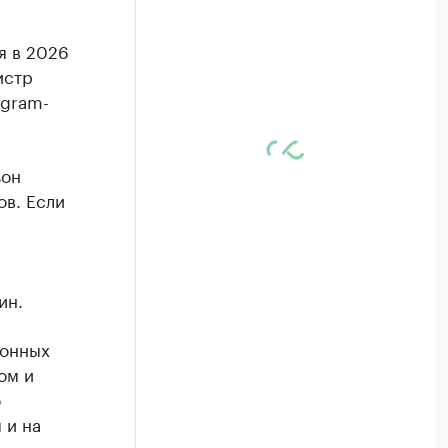
я в 2026
истр
egram-
зон
ов. Если
ин.
ионных
ом и
о
 и на