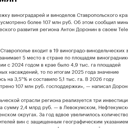
ржку виноградарей и виноделов Ставропольского кра
дусмотрено более 107 млн руб. Об этом сообщил мин
еского развития региона Антон Доронин в своем Tel
Ставрополье входит в 19 виноградо-винодельческих 
занимает 5 место в стране по площадям виноградник
ии с 2024 годом в крае было 4,9 тыс. га площадей
ых насаждений, то по итогам 2025 года значение
сь на 3,5 % и составило 5,1 тыс. га. В 2026 году
трено 107 млн руб. господдержки», — написал Дорон
льческой отрасли региона реализуется три инвестиц
а сумму 2,4 млрд руб. — в Левокумском, Нефтекумск
нском округах. За год вдвое увеличилось количеств
ителей вин с защищенным географическим указанием