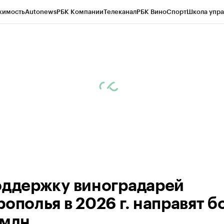
жимость
Autonews
РБК Компании
Телеканал
РБК Вино
Спорт
Школа упра
ипто
РБК Бизнес-среда
Дискуссионный клуб
Исследования
Кредитные 
Экономика
Бизнес
Технологии и медиа
Финансы
Рынок наличной валю
оддержку виноградарей
ополья в 2026 г. направят б
 млн