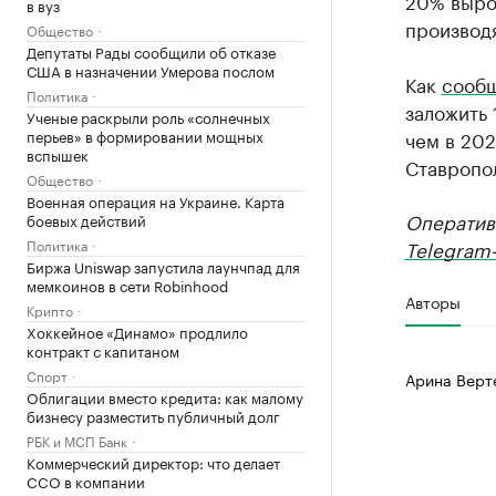
20% выро
в вуз
производ
Общество
Депутаты Рады сообщили об отказе
США в назначении Умерова послом
Как
сооб
Политика
заложить 
Ученые раскрыли роль «солнечных
чем в 202
перьев» в формировании мощных
вспышек
Ставропол
Общество
Военная операция на Украине. Карта
Оператив
боевых действий
Telegram-
Политика
Биржа Uniswap запустила лаунчпад для
мемкоинов в сети Robinhood
Авторы
Крипто
Хоккейное «Динамо» продлило
контракт с капитаном
Спорт
Арина Верт
Облигации вместо кредита: как малому
бизнесу разместить публичный долг
РБК и МСП Банк
Коммерческий директор: что делает
CCO в компании