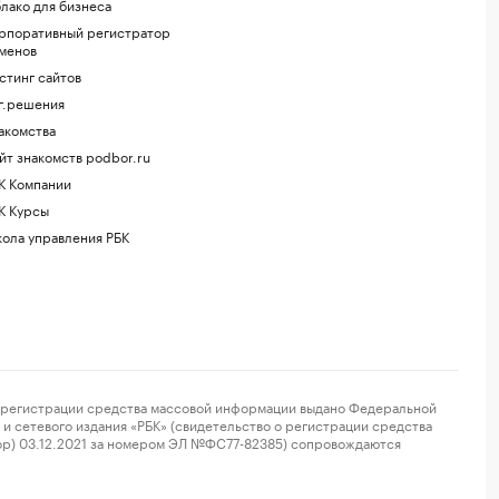
лако для бизнеса
рпоративный регистратор
менов
стинг сайтов
г.решения
акомства
йт знакомств podbor.ru
К Компании
К Курсы
ола управления РБК
регистрации средства массовой информации выдано Федеральной
и сетевого издания «РБК» (свидетельство о регистрации средства
ор) 03.12.2021 за номером ЭЛ №ФС77-82385) сопровождаются