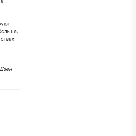
ые
руют
больше,
йствах
Дзен