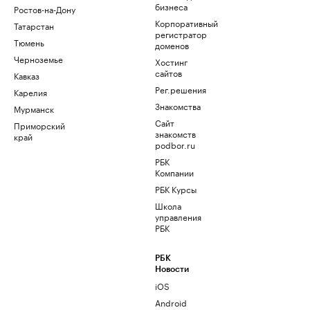
бизнеса
Ростов-на-Дону
Корпоративный
Татарстан
регистратор
Тюмень
доменов
Черноземье
Хостинг
сайтов
Кавказ
Рег.решения
Карелия
Знакомства
Мурманск
Сайт
Приморский
знакомств
край
podbor.ru
РБК
Компании
РБК Курсы
Школа
управления
РБК
РБК
Новости
iOS
Android