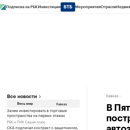
Подписка на РБК
Инвестиции
Мероприятия
Отрасли
Недви
РБК Life
Тренды
Визионеры
Национальные проекты
Город
Стиль
Кр
Конференции СПб
Спецпроекты
Проверка контрагентов
Политика
Кавказ
Все новости
Кавказ
Весь мир
В Пя
Зачем инвестировать в торговые
пространства на первых этажах
пост
РБК и ПИК Серия плюс
СКА подписал контракт с защитником,
авто