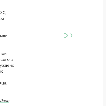
ЗС,
ой
было
при
Всего в
уждено
их
яца.
Дзен