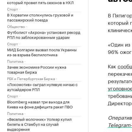
который провел пять сезонов в НХЛ
Спорт
В Пятигор
В Хорватии столкнулись грузовой и
пассажирский поезда
который 
Общество
клиничес
Футболист «Акрона» установил рекорд
РПЛ по заблокированным ударам
«Один из 
Спорт
МИД Болгарии вызвал посла Украины
96% ожого
из-за взрыва беспилотника
Политика
Как
сооб
Зачем экономике России нужна
товарная биржа
перекачке
РБК и Петербургская Биржа
результат
«Локомотив» сыграл нулевую ничью с
уголовно
аутсайдером РПЛ
требовани
Спорт
Bloomberg назвал три выхода для
Директора
Киева на фоне дефицита ракет ПВО
Политика
Оператив
«Веселый молочник» Уолкер купил
Telegram-
билеты в Стамбул на случай
выдворения