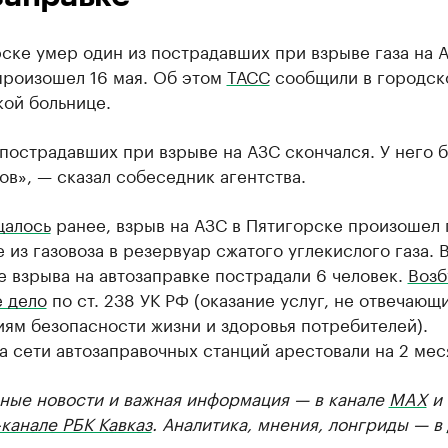
ске умер один из пострадавших при взрыве газа на А
произошел 16 мая. Об этом
ТАСС
сообщили в городск
кой больнице.
пострадавших при взрыве на АЗС скончался. У него 
в», — сказал собеседник агентства.
щалось
ранее, взрыв на АЗС в Пятигорске произошел 
 из газовоза в резервуар сжатого углекислого газа. 
е взрыва на автозаправке пострадали 6 человек.
Возб
е дело
по ст. 238 УК РФ (оказание услуг, не отвечающ
ям безопасности жизни и здоровья потребителей).
 сети автозаправочных станций арестовали на 2 мес
ные новости и важная информация — в канале
MAX
и
канале РБК Кавказ
. Аналитика, мнения, лонгриды — в