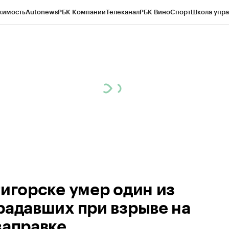
жимость
Autonews
РБК Компании
Телеканал
РБК Вино
Спорт
Школа упра
ипто
РБК Бизнес-среда
Дискуссионный клуб
Исследования
Кредитные 
Экономика
Бизнес
Технологии и медиа
Финансы
Рынок наличной валю
тигорске умер один из
радавших при взрыве на
заправке