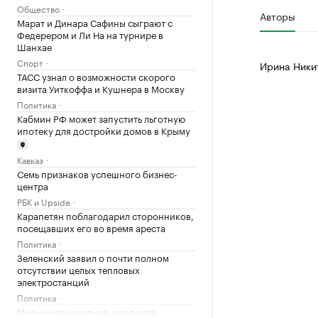
Общество
Авторы
Марат и Динара Сафины сыграют с
Федерером и Ли На на турнире в
Шанхае
Спорт
Ирина Ники
ТАСС узнал о возможности скорого
визита Уиткоффа и Кушнера в Москву
Политика
Кабмин РФ может запустить льготную
ипотеку для достройки домов в Крыму
Кавказ
Семь признаков успешного бизнес-
центра
РБК и Upside
Карапетян поблагодарил сторонников,
посещавших его во время ареста
Политика
Зеленский заявил о почти полном
отсутствии целых тепловых
электростанций
Политика
Мельникова заявила, что после