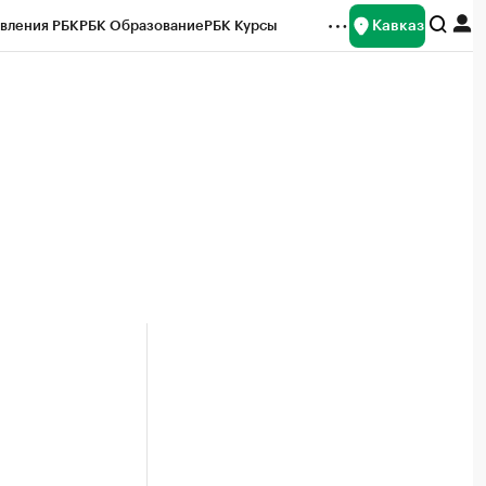
Кавказ
вления РБК
РБК Образование
РБК Курсы
рейтинги
Франшизы
Газета
Спецпроекты СПб
ты