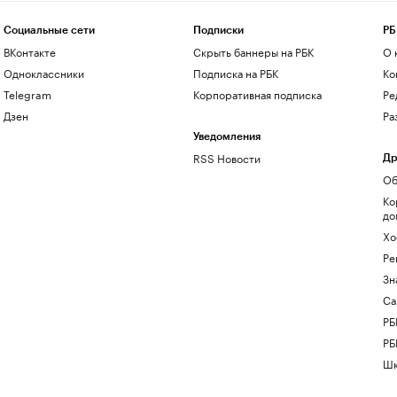
Социальные сети
Подписки
РБ
ВКонтакте
Скрыть баннеры на РБК
О 
Одноклассники
Подписка на РБК
Ко
Telegram
Корпоративная подписка
Ре
Дзен
Ра
Уведомления
RSS Новости
Др
Об
Ко
до
Хо
Ре
Зн
Са
РБ
РБ
Шк