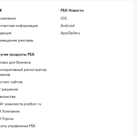
К
РБК Новости
компании
iOS
нтактная информация
Android
дакция
AppGallery
змещение рекламы
угие продукты РБК
лако для бизнеса
рпоративный регистратор
менов
стинг сайтов
г.решения
акомства
йт знакомств podbor.ru
К Компании
К Курсы
ола управления РБК