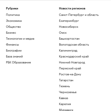
невыдачи визы на ЧЕ ей жаль своего
здоровья
Рубрики
Новости регионов
Спорт
Политика
Санкт-Петербург и область
Сын Джо Байдена рассказал о сильной
Экономика
Екатеринбург
боли отца из-за рака
Общество
Общество
Новосибирск
В Геленджике возобновили работу
Бизнес
Омск
пляжей после отмены режима
Технологии и медиа
Башкортостан
опасности БПЛА
Финансы
Вологодская область
Общество
В Финляндии с марта 2027 года введут
Биографии
Калининград
экзамен на гражданство
База знаний
Краснодарский край
Общество
РБК Образование
Нижний Новгород
В Италии нашли обломки римского
Пермский край
корабля с сотнями античных амфор.
Видео
Ростов-на-Дону
Общество
Татарстан
Тюмень
Загрузить еще
Черноземье
Кавказ
Карелия
Мурманск