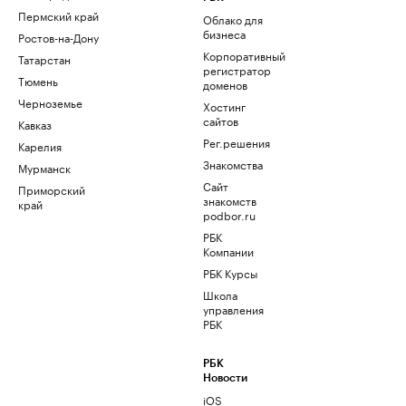
Пермский край
Облако для
бизнеса
Ростов-на-Дону
Корпоративный
Татарстан
регистратор
Тюмень
доменов
Черноземье
Хостинг
сайтов
Кавказ
Рег.решения
Карелия
Знакомства
Мурманск
Сайт
Приморский
знакомств
край
podbor.ru
РБК
Компании
РБК Курсы
Школа
управления
РБК
РБК
Новости
iOS