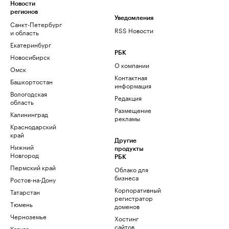
Новости
регионов
Уведомления
Санкт-Петербург
RSS Новости
и область
Екатеринбург
РБК
Новосибирск
О компании
Омск
Контактная
Башкортостан
информация
Вологодская
Редакция
область
Размещение
Калининград
рекламы
Краснодарский
край
Другие
Нижний
продукты
Новгород
РБК
Пермский край
Облако для
бизнеса
Ростов-на-Дону
Корпоративный
Татарстан
регистратор
Тюмень
доменов
Черноземье
Хостинг
сайтов
Кавказ