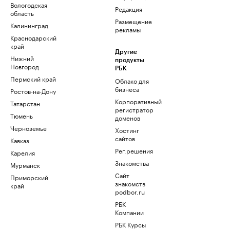
Вологодская
Редакция
область
Размещение
Калининград
рекламы
Краснодарский
край
Другие
Нижний
продукты
Новгород
РБК
Пермский край
Облако для
бизнеса
Ростов-на-Дону
Корпоративный
Татарстан
регистратор
Тюмень
доменов
Черноземье
Хостинг
сайтов
Кавказ
Рег.решения
Карелия
Знакомства
Мурманск
Сайт
Приморский
знакомств
край
podbor.ru
РБК
Компании
РБК Курсы