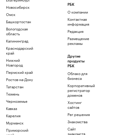
РБК
Новосибирск
О компании
Омск
Контактная
Башкортостан
информация
Вологодская
Редакция
область
Размещение
Калининград
рекламы
Краснодарский
край
Другие
Нижний
продукты
Новгород
РБК
Пермский край
Облако для
бизнеса
Ростов-на-Дону
Корпоративный
Татарстан
регистратор
Тюмень
доменов
Черноземье
Хостинг
сайтов
Кавказ
Рег.решения
Карелия
Знакомства
Мурманск
Сайт
Приморский
знакомств
край