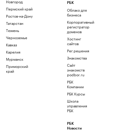
Новгород
РБК
Пермский край
Облако для
бизнеса
Ростов-на-Дону
Корпоративный
Татарстан
регистратор
Тюмень
доменов
Черноземье
Хостинг
сайтов
Кавказ
Рег.решения
Карелия
Знакомства
Мурманск
Сайт
Приморский
знакомств
край
podbor.ru
РБК
Компании
РБК Курсы
Школа
управления
РБК
РБК
Новости