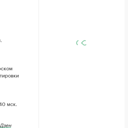
.
рском
ктировки
40 мск.
Дзен