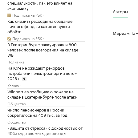
специальности. Как это влияет на
экономику
Авторы
Подписка на РБК
Как снизить расходы на создание
личного фонда и какие ловушки
обойти
Мариам Там
Подписка на РБК
В Екатеринбурге эвакуировали 800
человек после возгорания на складе
WB
Политика
На Юге не ожидают рекордов
потребления электроэнергии летом
2026 г.
Кавказ
Wildberries сообщила о пожаре на
складе в Екатеринбурге после атаки
Общество
Число пенсионеров в России
сократилось на 409 тыс. за год
Общество
«Защита от стресса» с доходностью от
40%: куда вложить дивиденды