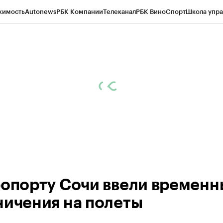
жимость
Autonews
РБК Компании
Телеканал
РБК Вино
Спорт
Школа упра
ипто
РБК Бизнес-среда
Дискуссионный клуб
Исследования
Кредитные 
Экономика
Бизнес
Технологии и медиа
Финансы
Рынок наличной валю
ропорту Сочи ввели временн
ничения на полеты