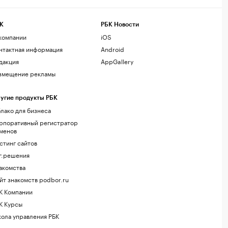
К
РБК Новости
компании
iOS
нтактная информация
Android
дакция
AppGallery
змещение рекламы
угие продукты РБК
лако для бизнеса
рпоративный регистратор
менов
стинг сайтов
г.решения
акомства
йт знакомств podbor.ru
К Компании
К Курсы
ола управления РБК