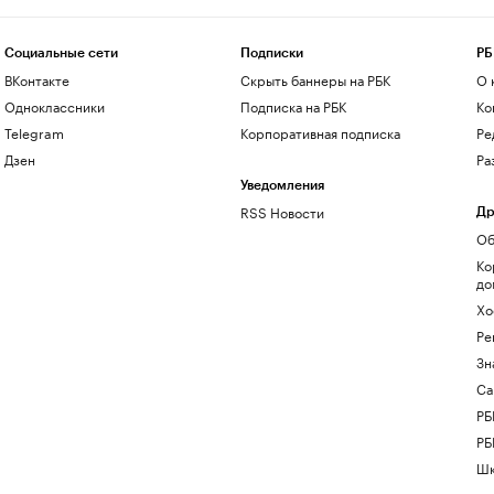
Социальные сети
Подписки
РБ
ВКонтакте
Скрыть баннеры на РБК
О 
Одноклассники
Подписка на РБК
Ко
Telegram
Корпоративная подписка
Ре
Дзен
Ра
Уведомления
RSS Новости
Др
Об
Ко
до
Хо
Ре
Зн
Са
РБ
РБ
Шк