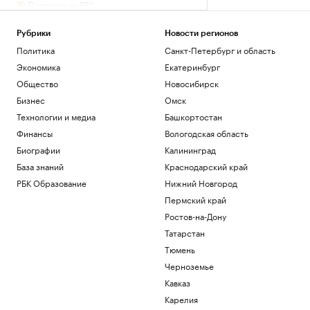
Подписка на РБК
Дагестан привлек ₽132 млрд в рамках
реализуемых прорывных
Рубрики
Новости регионов
инвестпроектов
Политика
Санкт-Петербург и область
Кавказ
Экономика
Екатеринбург
Соглашение о партнерстве ЕАЭС и ОАЭ
вступит в силу 6 октября
Общество
Новосибирск
Политика
Бизнес
Омск
Как Ходынка стала новым центром
Технологии и медиа
Башкортостан
притяжения
Финансы
Вологодская область
РБК и Stone
Биографии
Калининград
Reuters узнал о просьбе США
освободить осужденного в России
База знаний
Краснодарский край
морпеха
РБК Образование
Нижний Новгород
Политика
Пермский край
Премьера «Одиссеи» увеличила спрос
Ростов-на-Дону
на поэму Гомера в России
Татарстан
Общество
Тюмень
Загрузить еще
Черноземье
Кавказ
Карелия