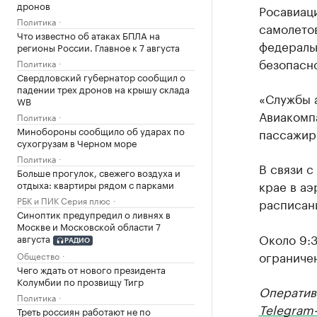
дронов
Росавиац
Политика
самолето
Что известно об атаках БПЛА на
федераль
регионы России. Главное к 7 августа
безопасно
Политика
Свердловский губернатор сообщил о
падении трех дронов на крышу склада
«Службы а
WB
Авиакомп
Политика
Минобороны сообщило об ударах по
пассажиро
сухогрузам в Черном море
Политика
В связи 
Больше прогулок, свежего воздуха и
крае в а
отдыха: квартиры рядом с парками
РБК и ПИК Серия плюс
расписан
Синоптик предупредил о ливнях в
Москве и Московской области 7
Около 9:
августа
РАДИО
ограниче
Общество
Чего ждать от нового президента
Колумбии по прозвищу Тигр
Оператив
Политика
Telegram-
Треть россиян работают не по