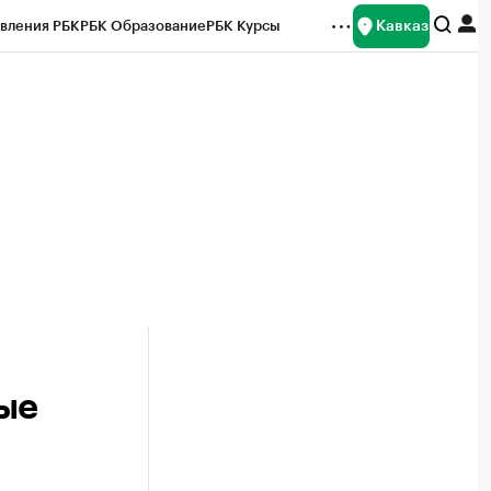
Кавказ
вления РБК
РБК Образование
РБК Курсы
рейтинги
Франшизы
Газета
Спецпроекты СПб
ты
ые