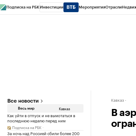
Подписка на РБК
Инвестиции
Мероприятия
Отрасли
Недви
РБК Life
Тренды
Визионеры
Национальные проекты
Город
Стиль
Кр
Конференции СПб
Спецпроекты
Проверка контрагентов
Политика
Кавказ
Все новости
Кавказ
Весь мир
В аэ
Как уйти в отпуск и не вымотаться в
последнюю неделю перед ним
огра
Подписка на РБК
За ночь над Россией сбили более 200