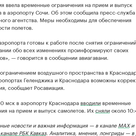
ия ввела временные ограничения на прием и выпуск
в в аэропорту Сочи. Об этом сообщила пресс-служба
ного агентства. Меры необходимы для обеспечения
сти полетов.
эропорта готовы к работе после снятия ограничений
ании обо всех изменениях проинформируют своих
в», — говорится в сообщении авиагавани.
с ограничением воздушного пространства в Краснода
эропортах Геленджика и Краснодара возможны корре
ия, сообщает Росавиация.
30 мск в аэропорту Краснодара
вводили
временные
ния на прием и выпуск самолетов. Их
сняли
около 10:
ные новости и важная информация — в канале
MAX
и
канале РБК Кавказ
. Аналитика, мнения, лонгриды — в