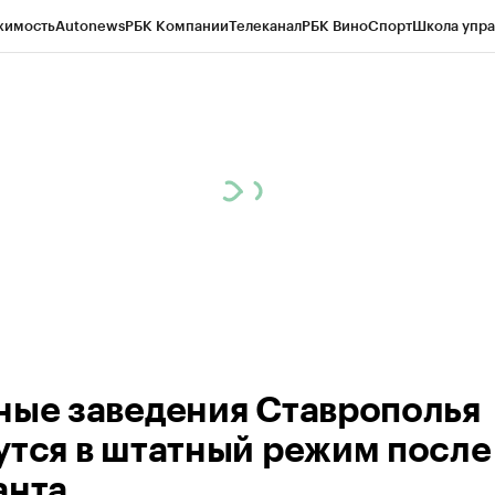
жимость
Autonews
РБК Компании
Телеканал
РБК Вино
Спорт
Школа упра
ипто
РБК Бизнес-среда
Дискуссионный клуб
Исследования
Кредитные 
Экономика
Бизнес
Технологии и медиа
Финансы
Рынок наличной валю
ные заведения Ставрополья
утся в штатный режим после
анта