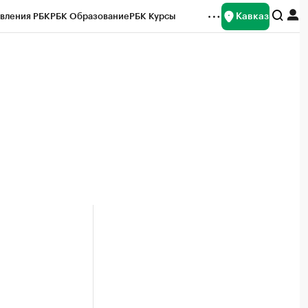
Кавказ
вления РБК
РБК Образование
РБК Курсы
рейтинги
Франшизы
Газета
Спецпроекты СПб
ты