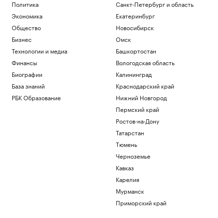
Политика
Санкт-Петербург и область
Общество
Когда ВС России отменяет наказание
Экономика
Екатеринбург
для пьяных за рулем. Список
Общество
Новосибирск
исключений
Бизнес
Омск
Авто
Технологии и медиа
Башкортостан
Объем параллельного импорта в
Россию сократился на 23% за полгода
Финансы
Вологодская область
Экономика
Биографии
Калининград
Суд Петербурга вынес приговор экс-
База знаний
Краснодарский край
главе НИИ вакцин и сывороток Трухину
РБК Образование
Нижний Новгород
Общество
Пермский край
В каких регионах ослабили меры по
бензину. Карта и актуальная ситуация
Ростов-на-Дону
Подписка на РБК
Татарстан
Тюмень
Загрузить еще
Черноземье
Кавказ
Карелия
Мурманск
Приморский край