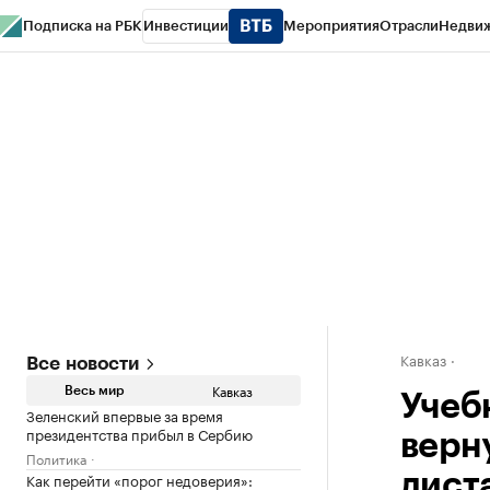
Подписка на РБК
Инвестиции
Мероприятия
Отрасли
Недви
РБК Life
Тренды
Визионеры
Национальные проекты
Город
Стиль
Кр
Конференции СПб
Спецпроекты
Проверка контрагентов
Политика
Кавказ
Все новости
Кавказ
Весь мир
Учеб
Зеленский впервые за время
президентства прибыл в Сербию
верн
Политика
Как перейти «порог недоверия»:
дист