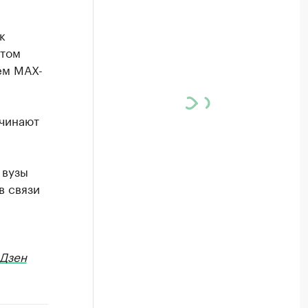
к
этом
ем МАХ-
ачинают
 вузы
в связи
Дзен