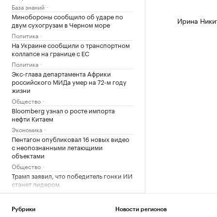
База знаний
Минобороны сообщило об ударе по
Ирина Ники
двум сухогрузам в Черном море
Политика
На Украине сообщили о транспортном
коллапсе на границе с ЕС
Политика
Экс-глава департамента Африки
российского МИДа умер на 72-м году
жизни
Общество
Bloomberg узнал о росте импорта
нефти Китаем
Экономика
Пентагон опубликовал 16 новых видео
с неопознанными летающими
объектами
Общество
Трамп заявил, что победитель гонки ИИ
станет лидером
Технологии и медиа
Porsche SE призвал Volkswagen
Рубрики
Новости регионов
сократить расходы