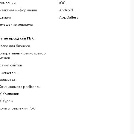
компании
iOS
нтактная информация
Android
дакция
AppGallery
змещение рекламы
угие продукты РБК
лако для бизнеса
рпоративный регистратор
менов
стинг сайтов
г.решения
акомства
йт знакомств podbor.ru
К Компании
К Курсы
ола управления РБК