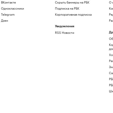
ВКонтакте
Скрыть баннеры на РБК
О 
Одноклассники
Подписка на РБК
Ко
Telegram
Корпоративная подписка
Ре
Дзен
Ра
Уведомления
RSS Новости
Др
Об
Ко
до
Хо
Ре
Зн
Са
РБ
РБ
Шк