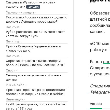
Слащева и Wylsacom — о новых
технологиях
РАДИО
Образова
Технологии и медиа
Посольство России назвало инцидент с
штатной р
дроном в Лейпциге провокацией
сообщила
Политика
канале.
Рубио рассказал, как США затягивают
«петлю» вокруг Кубы
Политика
«С 16 мая
Против Катерины Гордеевой завели
работу в 
уголовное дело
Политика
Хорватия отказала в визах лидерам
Ранее
со
сборной России по гимнастике на ЧЕ
Ставропол
Спорт
с ухудше
Семь признаков успешного бизнес-
центра
РБК и Upside
Оператив
Прототип героя «Игры на понижение»
Telegram-
поставил на падение Oracle и Nebius
Инвестиции
Авторы
ГКЧП: расшифровка, состав и события
августа 1991 года