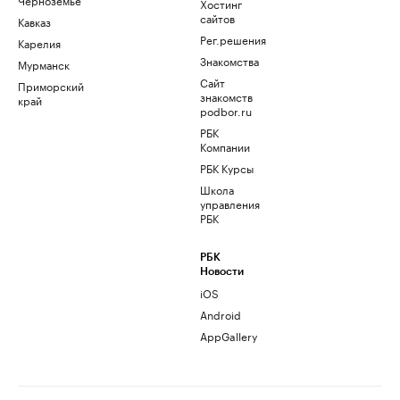
Хостинг
сайтов
Кавказ
Рег.решения
Карелия
Знакомства
Мурманск
Сайт
Приморский
знакомств
край
podbor.ru
РБК
Компании
РБК Курсы
Школа
управления
РБК
РБК
Новости
iOS
Android
AppGallery