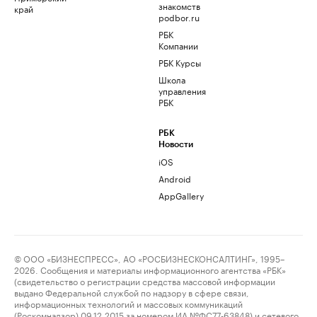
знакомств
край
podbor.ru
РБК
Компании
РБК Курсы
Школа
управления
РБК
РБК
Новости
iOS
Android
AppGallery
© ООО «БИЗНЕСПРЕСС», АО «РОСБИЗНЕСКОНСАЛТИНГ», 1995–
2026. Сообщения и материалы информационного агентства «РБК»
(свидетельство о регистрации средства массовой информации
выдано Федеральной службой по надзору в сфере связи,
информационных технологий и массовых коммуникаций
(Роскомнадзор) 09.12.2015 за номером ИА №ФС77-63848) и сетевого