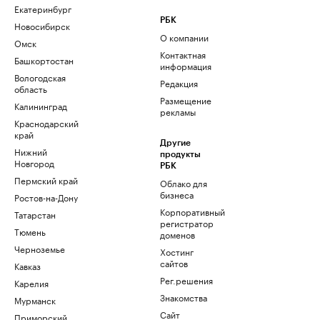
Екатеринбург
РБК
Новосибирск
О компании
Омск
Контактная
Башкортостан
информация
Вологодская
Редакция
область
Размещение
Калининград
рекламы
Краснодарский
край
Другие
Нижний
продукты
Новгород
РБК
Пермский край
Облако для
бизнеса
Ростов-на-Дону
Корпоративный
Татарстан
регистратор
Тюмень
доменов
Черноземье
Хостинг
сайтов
Кавказ
Рег.решения
Карелия
Знакомства
Мурманск
Сайт
Приморский