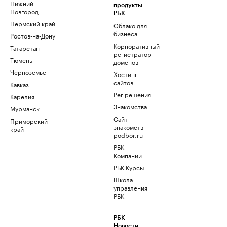
Нижний
продукты
Новгород
РБК
Пермский край
Облако для
бизнеса
Ростов-на-Дону
Корпоративный
Татарстан
регистратор
Тюмень
доменов
Черноземье
Хостинг
сайтов
Кавказ
Рег.решения
Карелия
Знакомства
Мурманск
Сайт
Приморский
знакомств
край
podbor.ru
РБК
Компании
РБК Курсы
Школа
управления
РБК
РБК
Новости