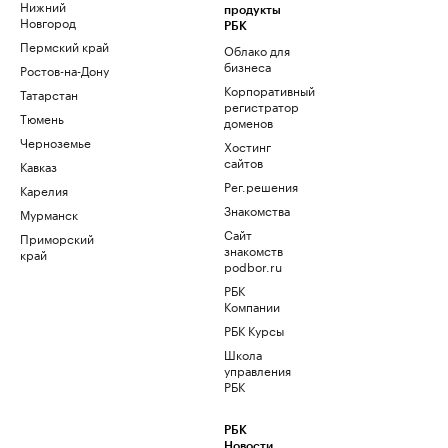
Нижний
продукты
Новгород
РБК
Пермский край
Облако для
бизнеса
Ростов-на-Дону
Корпоративный
Татарстан
регистратор
Тюмень
доменов
Черноземье
Хостинг
сайтов
Кавказ
Рег.решения
Карелия
Знакомства
Мурманск
Сайт
Приморский
знакомств
край
podbor.ru
РБК
Компании
РБК Курсы
Школа
управления
РБК
РБК
Новости