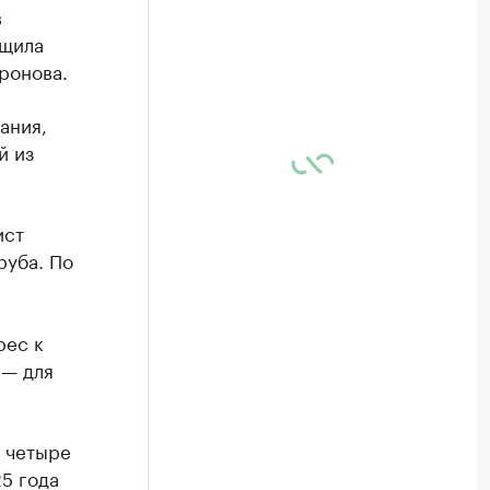
в
бщила
ронова.
ания,
й из
ист
руба. По
рес к
 — для
е четыре
5 года