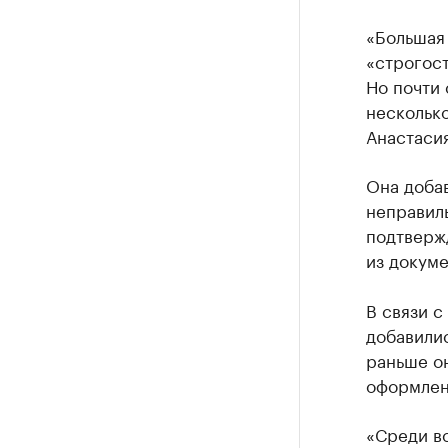
«Большая 
«строгост
Но почти 
несколько
Анастасия
Она добав
неправиль
подтверж
из докуме
В связи с
добавилис
раньше он
оформлен
«Среди в