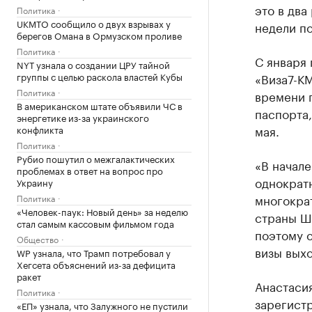
это в два
Политика
UKMTO сообщило о двух взрывах у
недели по
берегов Омана в Ормузском проливе
Политика
С января
NYT узнала о создании ЦРУ тайной
группы с целью раскола властей Кубы
«Виза7-КМ
Политика
времени г
В американском штате объявили ЧС в
паспорта,
энергетике из-за украинского
мая.
конфликта
Политика
Рубио пошутил о межгалактических
«В начале
проблемах в ответ на вопрос про
однократн
Украину
многократ
Политика
«Человек-паук: Новый день» за неделю
страны Ш
стал самым кассовым фильмом года
поэтому с
Общество
визы выхо
WP узнала, что Трамп потребовал у
Хегсета объяснений из-за дефицита
ракет
Анастасия
Политика
зарегист
«ЕП» узнала, что Залужного не пустили