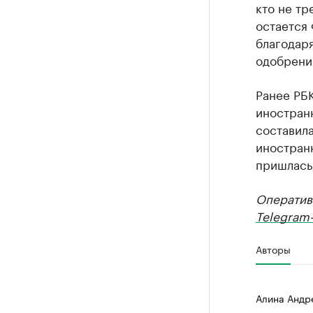
кто не тр
остается 
благодаря
одобрений
Ранее РБ
иностран
составила
иностран
пришлась
Оператив
Telegram-
Авторы
Алина Андр