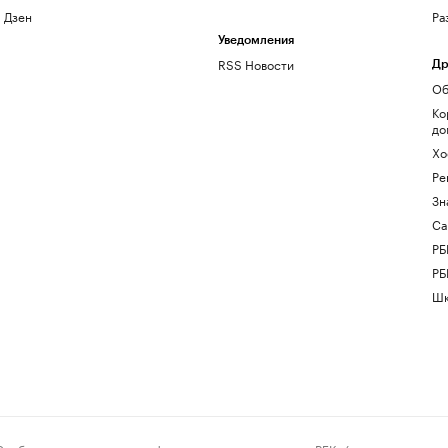
Дзен
Ра
Уведомления
RSS Новости
Др
Об
Ко
до
Хо
Ре
Зн
Са
РБ
РБ
Шк