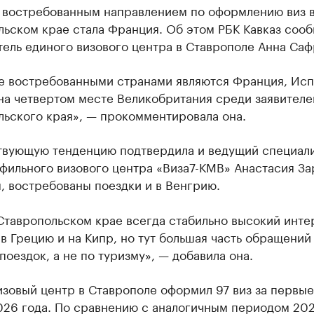
 востребованным направлением по оформлению виз 
льском крае стала Франция. Об этом РБК Кавказ соо
ель единого визового центра в Ставрополе Анна Саф
е востребованными странами являются Франция, Исп
на четвертом месте Великобритания среди заявителе
льского края», — прокомментировала она.
твующую тенденцию подтвердила и ведущий специал
фильного визового центра «Виза7-КМВ» Анастасия За
, востребованы поездки и в Венгрию.
Ставропольском крае всегда стабильно высокий инте
в Грецию и на Кипр, но тут большая часть обращений
поездок, а не по туризму», — добавила она.
зовый центр в Ставрополе оформил 97 виз за первы
026 года. По сравнению с аналогичным периодом 202