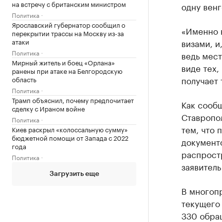
на встречу с британским министром
одну венг
Политика
Ярославский губернатор сообщил о
«Именно 
перекрытии трассы на Москву из-за
атаки
визами, и
Политика
ведь мест
Мирный житель и боец «Орлана»
виде тех,
ранены при атаке на Белгородскую
получает 
область
Политика
Трамп объяснил, почему предпочитает
Как сообщ
сделку с Ираном войне
Ставропол
Политика
тем, что 
Киев раскрыл «колоссальную сумму»
бюджетной помощи от Запада с 2022
документо
года
распростр
Политика
заявитель
Загрузить еще
В многоп
текущего 
330 обра