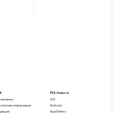
К
РБК Новости
компании
iOS
нтактная информация
Android
дакция
AppGallery