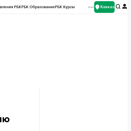
Кавказ
вления РБК
РБК Образование
РБК Курсы
рейтинги
Франшизы
Газета
Спецпроекты СПб
ты
ию