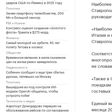
ударов США по Йемену в 2025 году
Наиболее
Политика
Ставропо
Зачем смартфону телеобъектив, 200
руководит
Мп и большой сенсор
РБК и Huawei
Конгресс оценил создание «Золотого
«Наиболе
флота» Трампа в $275 млрд
Италия и 
Финансы
Ставропо
Самый молодой на орбите. 65 лет
полету Титова в космос
Общество
Соответс
Временное явление: в июле снижение
многопро
цен на жилье резко замедлилось
ее словам
Недвижимость
Собянин сообщил о еще трех сбитых
дронах, летевших на Москву
«Также в 
Политика
поездкам 
Вышедшие из-под контроля ИИ-
гостевых 
модели OpenAI общались, чтобы
устроить побег
Технологии и медиа
Единый ви
Аэропорт Домодедово перешел на
месяца 2
обслуживание рейсов по согласованию