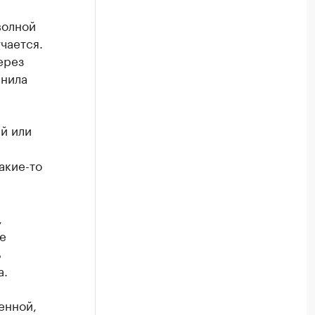
волной
чается.
ерез
снила
й или
акие-то
,
е
ь
а.
енной,