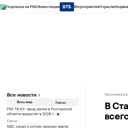
Подписка на РБК
Инвестиции
Мероприятия
Отрасли
Недви
РБК Life
Тренды
Визионеры
Национальные проекты
Город
Стиль
Кр
Конференции СПб
Спецпроекты
Проверка контрагентов
Политика
Экономика в
Все новости
Кавказ
Весь мир
В Ст
РБК ТВ Юг: ввод жилья в Ростовской
области вырастет в 2026 г.
всег
Кавказ
NBC узнал о сотнях мирных жертв