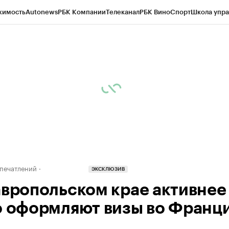
жимость
Autonews
РБК Компании
Телеканал
РБК Вино
Спорт
Школа упра
ипто
РБК Бизнес-среда
Дискуссионный клуб
Исследования
Кредитные 
Экономика
Бизнес
Технологии и медиа
Финансы
Рынок наличной валю
печатлений
ЭКСКЛЮЗИВ
авропольском крае активнее
о оформляют визы во Франц