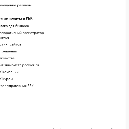
змещение рекламы
угие продукты РБК
лако для бизнеса
рпоративный регистратор
менов
стинг сайтов
г.решения
акомства
йт знакомств podbor.ru
К Компании
К Курсы
ола управления РБК