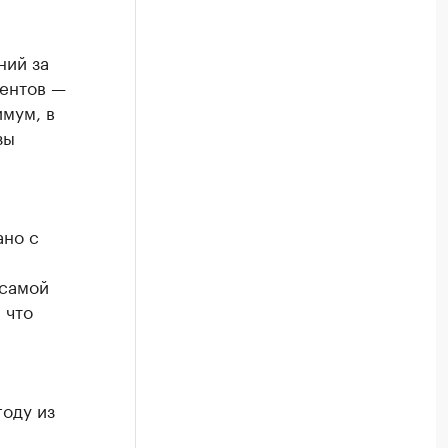
ний за
ментов —
имум, в
зы
ано с
 самой
 что
году из