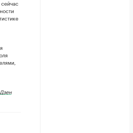
 сейчас
ьности
тистике
я
оля
елями,
Дзен