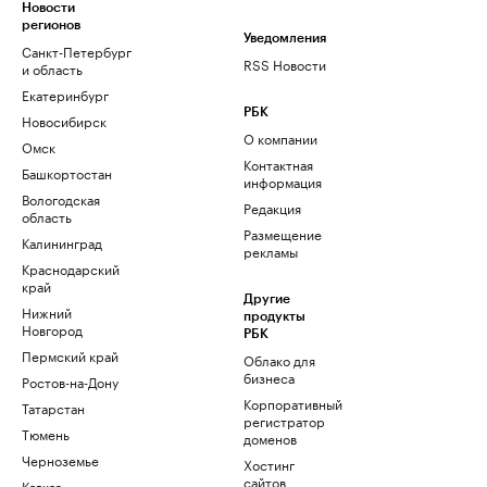
Новости
регионов
Уведомления
Санкт-Петербург
RSS Новости
и область
Екатеринбург
РБК
Новосибирск
О компании
Омск
Контактная
Башкортостан
информация
Вологодская
Редакция
область
Размещение
Калининград
рекламы
Краснодарский
край
Другие
Нижний
продукты
Новгород
РБК
Пермский край
Облако для
бизнеса
Ростов-на-Дону
Корпоративный
Татарстан
регистратор
Тюмень
доменов
Черноземье
Хостинг
сайтов
Кавказ