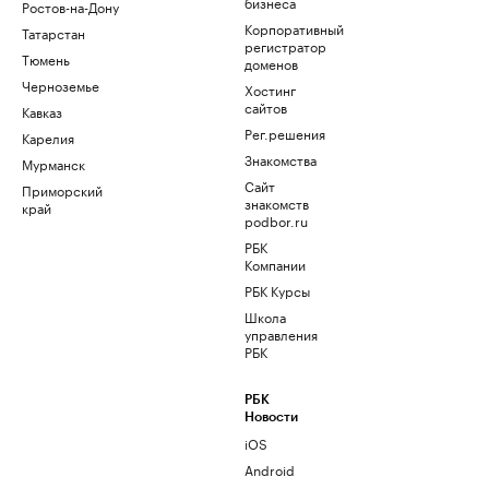
бизнеса
Ростов-на-Дону
Корпоративный
Татарстан
регистратор
Тюмень
доменов
Черноземье
Хостинг
сайтов
Кавказ
Рег.решения
Карелия
Знакомства
Мурманск
Сайт
Приморский
знакомств
край
podbor.ru
РБК
Компании
РБК Курсы
Школа
управления
РБК
РБК
Новости
iOS
Android