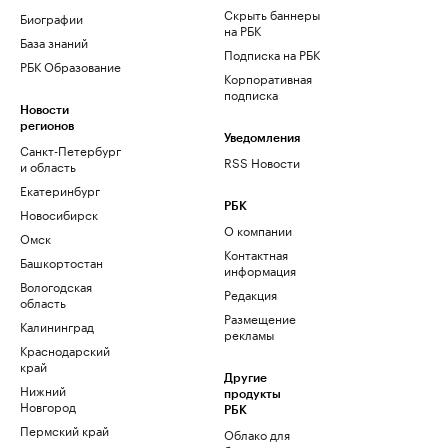
Скрыть баннеры
Биографии
на РБК
База знаний
Подписка на РБК
РБК Образование
Корпоративная
подписка
Новости
регионов
Уведомления
Санкт-Петербург
RSS Новости
и область
Екатеринбург
РБК
Новосибирск
О компании
Омск
Контактная
Башкортостан
информация
Вологодская
Редакция
область
Размещение
Калининград
рекламы
Краснодарский
край
Другие
Нижний
продукты
Новгород
РБК
Пермский край
Облако для