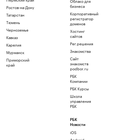
Облако для
бизнеса
Ростов-на-Дону
Корпоративный
Татарстан
регистратор
Тюмень
доменов
Черноземье
Хостинг
сайтов
Кавказ
Рег.решения
Карелия
Знакомства
Мурманск
Сайт
Приморский
знакомств
край
podbor.ru
РБК
Компании
РБК Курсы
Школа
управления
РБК
РБК
Новости
iOS
Android