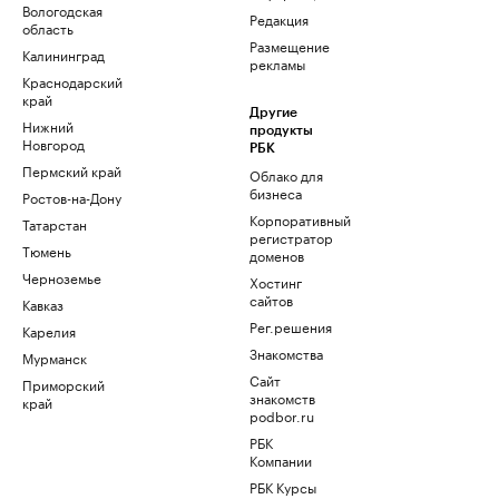
Вологодская
Редакция
область
Размещение
Калининград
рекламы
Краснодарский
край
Другие
Нижний
продукты
Новгород
РБК
Пермский край
Облако для
бизнеса
Ростов-на-Дону
Корпоративный
Татарстан
регистратор
Тюмень
доменов
Черноземье
Хостинг
сайтов
Кавказ
Рег.решения
Карелия
Знакомства
Мурманск
Сайт
Приморский
знакомств
край
podbor.ru
РБК
Компании
РБК Курсы