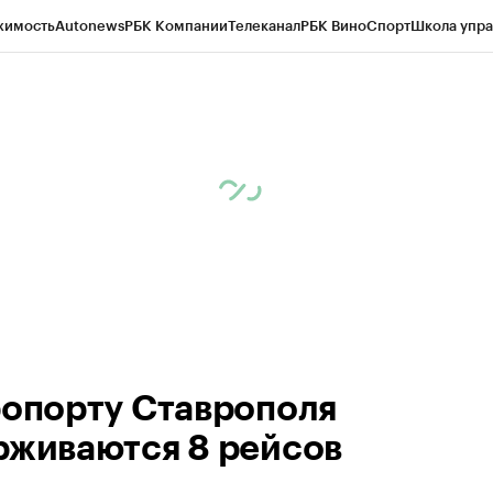
жимость
Autonews
РБК Компании
Телеканал
РБК Вино
Спорт
Школа упра
ипто
РБК Бизнес-среда
Дискуссионный клуб
Исследования
Кредитные 
Экономика
Бизнес
Технологии и медиа
Финансы
Рынок наличной валю
ропорту Ставрополя
рживаются 8 рейсов