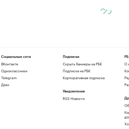
Социальные сети
Подписки
РБ
ВКонтакте
Скрыть баннеры на РБК
О 
Одноклассники
Подписка на РБК
Ко
Telegram
Корпоративная подписка
Ре
Дзен
Ра
Уведомления
RSS Новости
Др
Об
Ко
до
Хо