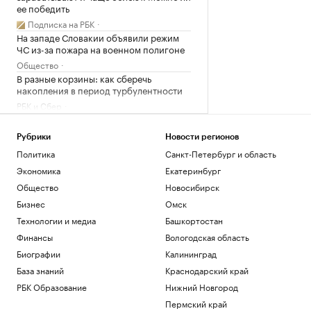
ее победить
Подписка на РБК
На западе Словакии объявили режим
ЧС из-за пожара на военном полигоне
Общество
В разные корзины: как сберечь
накопления в период турбулентности
РБК и Сбер
В Белгороде повреждены около 30
многоэтажек после ночной атаки
Рубрики
Новости регионов
дронов
Политика
Санкт-Петербург и область
Политика
Экономика
Екатеринбург
Как за 6 недель настроить свой мозг на
жизнь мечты — идеи нейрохирурга
Общество
Новосибирск
Подписка на РБК
Бизнес
Омск
Технологии и медиа
Башкортостан
Загрузить еще
Финансы
Вологодская область
Биографии
Калининград
База знаний
Краснодарский край
РБК Образование
Нижний Новгород
Пермский край