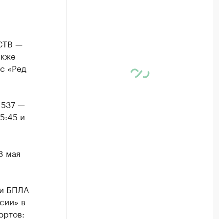
СТВ —
акже
с «Ред
 537 —
5:45 и
8 мая
ки БПЛА
сии» в
ортов: