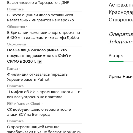
Васютинского и Торецкого в ДНР
Астрахани
Политика
Краснодар
В Сеуте оценили число оставшихся
Ставропол
нелегальных мигрантов из Марокко
Общество
В Британии изменили энергопроект на
Оператив
£430 млн из-за «могилы» эльфа Добби
Telegram-
Экономика
Новые лица южного рынка: кто
Авторы
покупает недвижимость в ЮФО и
СКФО в 2026 г.
Кавказ
Финляндия отказалась передать
Ирина Ники
Украине ракеты Patriot
Политика
11 мифов об ИИ в промышленности — и
как все устроено на практике
РБК и Yandex Cloud
СК возбудил дело о теракте после
атаки ВСУ на Белгород
Политика
С прокрастинацией меньше
зарабатывают и чаще болеют. Можно ли