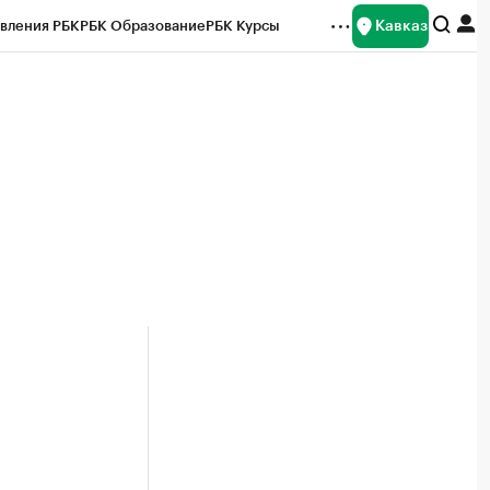
Кавказ
вления РБК
РБК Образование
РБК Курсы
рейтинги
Франшизы
Газета
Спецпроекты СПб
ты