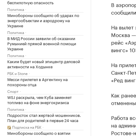
беспилотную опасность
В аэропо
Политика
сообщили
Минобороны сообщило об ударах по
энергообъектам и аэродрому на
Украине
На вылет
Политика
Москва — 
В МИД России заявили об оказании
рейс «Аэр
Румынией прямой военной помощи
Украине
вингс» 10
Политика
Каким будет новый эпицентр деловой
На приле
активности на Ходынке
Санкт-Пет
РБК и Stone
«Ред винг
Месси прилетел в Аргентину на
похороны отца
Спорт
Как ране
WSJ раскрыла, чем Куба заменяет
отменены 
топливо на фоне энергокризиса
Политика
Подросток стал жертвой мошенников.
Работа в
План для родителей в первые 24 часа
на админ
Подписка на РБК
Ростове-н
Минобороны сообщило о взятии