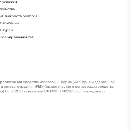
г.решения
акомства
йт знакомств podbor.ru
К Компании
К Курсы
ола управления РБК
регистрации средства массовой информации выдано Федеральной
и сетевого издания «РБК» (свидетельство о регистрации средства
ор) 03.12.2021 за номером ЭЛ №ФС77-82385) сопровождаются