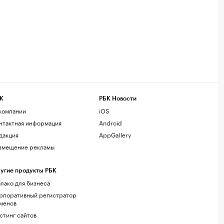
К
РБК Новости
компании
iOS
нтактная информация
Android
дакция
AppGallery
змещение рекламы
угие продукты РБК
лако для бизнеса
рпоративный регистратор
менов
стинг сайтов