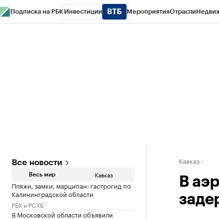
Подписка на РБК
Инвестиции
Мероприятия
Отрасли
Недви
РБК Life
Тренды
Визионеры
Национальные проекты
Город
Стиль
Кр
Конференции СПб
Спецпроекты
Проверка контрагентов
Политика
Кавказ
Все новости
Кавказ
Весь мир
В аэ
Пляжи, замки, марципан: гастрогид по
Калининградской области
заде
РБК и РСХБ
В Московской области объявили