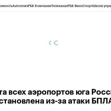
жимость
Autonews
РБК Компании
Телеканал
РБК Вино
Спорт
Школа упра
ипто
РБК Бизнес-среда
Дискуссионный клуб
Исследования
Кредитные 
Экономика
Бизнес
Технологии и медиа
Финансы
Рынок наличной валю
та всех аэропортов юга Рос
становлена из-за атаки БПЛ