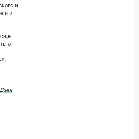
ского и
или и
ходе
ты в
ке,
Дзен