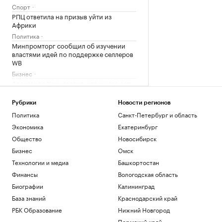
Спорт
РПЦ ответила на призыв уйти из
Африки
Политика
Минпромторг сообщил об изучении
властями идей по поддержке селлеров
WB
Бизнес
Александр Усик заявил, что у него есть
«два варианта» для прощального боя
Спорт
Рубрики
Новости регионов
Что такое медленная жизнь и какую
Политика
Санкт-Петербург и область
роль в этом играет дерево
Экономика
Екатеринбург
РБК и Старквуд
Общество
Новосибирск
Загрузить еще
Бизнес
Омск
Технологии и медиа
Башкортостан
Финансы
Вологодская область
Биографии
Калининград
База знаний
Краснодарский край
РБК Образование
Нижний Новгород
Пермский край