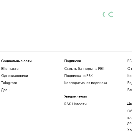
Социальные сети
Подписки
РБ
ВКонтакте
Скрыть баннеры на РБК
О 
Одноклассники
Подписка на РБК
Ко
Telegram
Корпоративная подписка
Ре
Дзен
Ра
Уведомления
RSS Новости
Др
Об
Ко
до
Хо