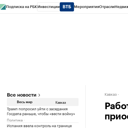
Подписка на РБК
Инвестиции
Мероприятия
Отрасли
Недви
РБК Life
Тренды
Визионеры
Национальные проекты
Город
Стиль
Кр
Конференции СПб
Спецпроекты
Проверка контрагентов
Политика
Кавказ
Все новости
Кавказ
Весь мир
Рабо
Трамп попросил уйти с заседания
Госдепа раньше, чтобы «вести войну»
прио
Политика
Испания ввела контроль на границе