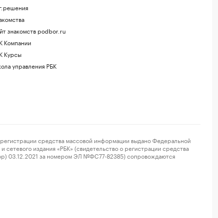
г.решения
акомства
йт знакомств podbor.ru
К Компании
К Курсы
ола управления РБК
регистрации средства массовой информации выдано Федеральной
и сетевого издания «РБК» (свидетельство о регистрации средства
ор) 03.12.2021 за номером ЭЛ №ФС77-82385) сопровождаются