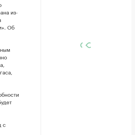
о
ана из-
в
и». Об
шным
нно
а,
гаса,
обности
будет
д с