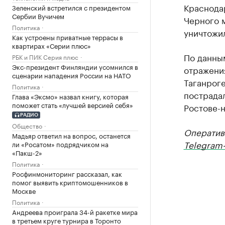
Краснодар
Зеленский встретился с президентом
Сербии Вучичем
Черного 
Политика
уничтожи
Как устроены приватные террасы в
квартирах «Серии плюс»
По данны
РБК и ПИК Серия плюс
Экс-президент Финляндии усомнился в
отражения
сценарии нападения России на НАТО
Таганроге
Политика
пострадал
Глава «Эксмо» назвал книгу, которая
поможет стать «лучшей версией себя»
Ростове-
РАДИО
Общество
Оператив
Мадьяр ответил на вопрос, останется
Telegram-
ли «Росатом» подрядчиком на
«Пакш-2»
Политика
Росфинмониторинг рассказал, как
помог выявить криптомошенников в
Москве
Политика
Андреева проиграла 34-й ракетке мира
в третьем круге турнира в Торонто