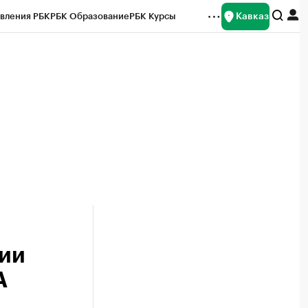
Кавказ
вления РБК
РБК Образование
РБК Курсы
рейтинги
Франшизы
Газета
Спецпроекты СПб
ты
сии
А