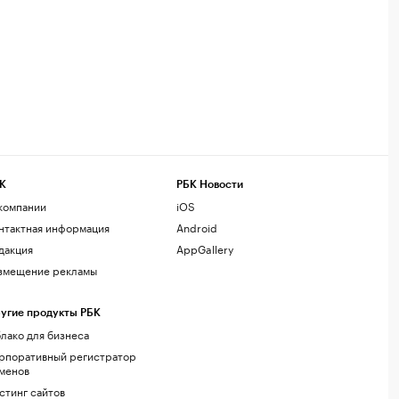
К
РБК Новости
компании
iOS
нтактная информация
Android
дакция
AppGallery
змещение рекламы
угие продукты РБК
лако для бизнеса
рпоративный регистратор
менов
стинг сайтов