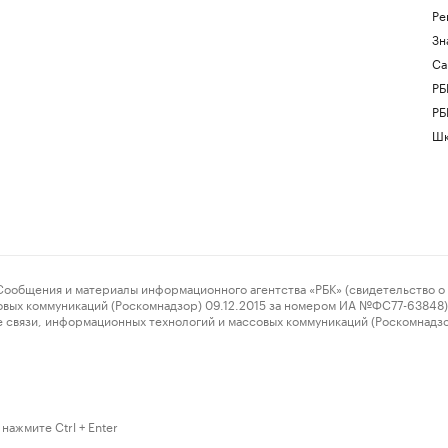
Ре
Зн
Са
РБ
РБ
Шк
ения и материалы информационного агентства «РБК» (свидетельство о 
овых коммуникаций (Роскомнадзор) 09.12.2015 за номером ИА №ФС77-63848) 
 связи, информационных технологий и массовых коммуникаций (Роскомнадз
нажмите Ctrl + Enter