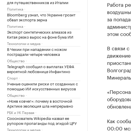
для путешественников из Италии
Работа ре
Политика
воздушны
Bloomberg узнал, что Украине грозит
за попада
обвал экспорта зерна
админист
Политика
Экспорт синтетических алмазов из
этом соо
Китая резко вырос на фоне бума ИИ
Технологии и медиа
В связи 
В Чехии при нападении с ножом
пострадали четыре человека
движение
Общество
приостано
Telegraph сообщил о выплатах УЕФА
Волгоград
вероятной любовнице Инфантино
Минеральн
Спорт
Ученые оценили риски от созданных с
помощью ИИ искусственных вирусов
«Персонал
Общество
оборудов
«Ноев ковчег»: почему в восточной
обновлена
Арктике эволюция шла непрерывно
РБК и УК Первая
Сооснователь Wikipedia назвал ее
Как сооб
рупором пропаганды под эгидой ЦРУ
00:00 мск
Технологии и медиа