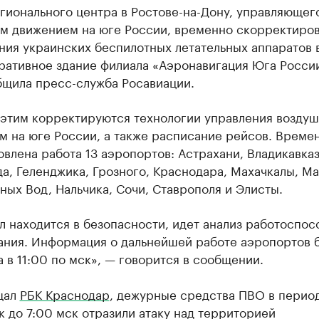
гионального центра в Ростове-на-Дону, управляющег
м движением на юге России, временно скорректиров
ния украинских беспилотных летательных аппаратов 
ративное здание филиала «Аэронавигация Юга Росси
бщила пресс-служба Росавиации.
с этим корректируются технологии управления возду
м на юге России, а также расписание рейсов. Време
влена работа 13 аэропортов: Астрахани, Владикавказ
а, Геленджика, Грозного, Краснодара, Махачкалы, Ма
ых Вод, Нальчика, Сочи, Ставрополя и Элисты.
 находится в безопасности, идет анализ работоспос
ания. Информация о дальнейшей работе аэропортов 
 в 11:00 по мск», — говорится в сообщении.
щал
РБК Краснодар
, дежурные средства ПВО в перио
 до 7:00 мск отразили атаку над территорией