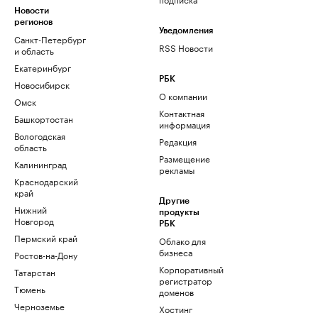
Новости
регионов
Уведомления
Санкт-Петербург
RSS Новости
и область
Екатеринбург
РБК
Новосибирск
О компании
Омск
Контактная
Башкортостан
информация
Вологодская
Редакция
область
Размещение
Калининград
рекламы
Краснодарский
край
Другие
Нижний
продукты
Новгород
РБК
Пермский край
Облако для
бизнеса
Ростов-на-Дону
Корпоративный
Татарстан
регистратор
Тюмень
доменов
Черноземье
Хостинг