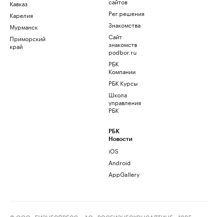
сайтов
Кавказ
Рег.решения
Карелия
Знакомства
Мурманск
Сайт
Приморский
знакомств
край
podbor.ru
РБК
Компании
РБК Курсы
Школа
управления
РБК
РБК
Новости
iOS
Android
AppGallery
© ООО «БИЗНЕСПРЕСС», АО «РОСБИЗНЕСКОНСАЛТИНГ», 1995–