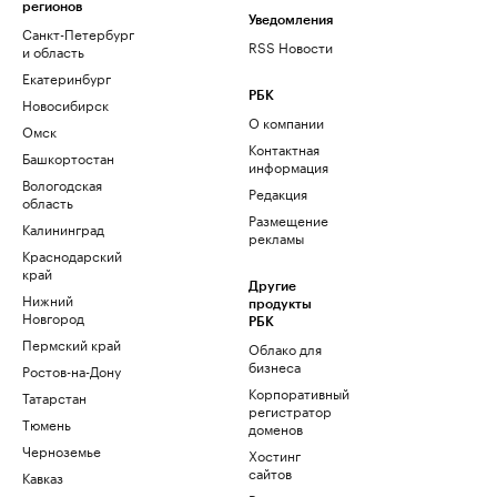
регионов
Уведомления
Санкт-Петербург
RSS Новости
и область
Екатеринбург
РБК
Новосибирск
О компании
Омск
Контактная
Башкортостан
информация
Вологодская
Редакция
область
Размещение
Калининград
рекламы
Краснодарский
край
Другие
Нижний
продукты
Новгород
РБК
Пермский край
Облако для
бизнеса
Ростов-на-Дону
Корпоративный
Татарстан
регистратор
Тюмень
доменов
Черноземье
Хостинг
сайтов
Кавказ