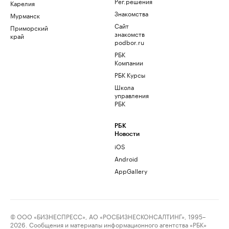
Рег.решения
Карелия
Знакомства
Мурманск
Сайт
Приморский
знакомств
край
podbor.ru
РБК
Компании
РБК Курсы
Школа
управления
РБК
РБК
Новости
iOS
Android
AppGallery
© ООО «БИЗНЕСПРЕСС», АО «РОСБИЗНЕСКОНСАЛТИНГ», 1995–
2026. Сообщения и материалы информационного агентства «РБК»