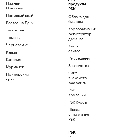
Нижний
продукты
Новгород
РБК
Пермский край
Облако для
бизнеса
Ростов-на-Дону
Корпоративный
Татарстан
регистратор
Тюмень
доменов
Черноземье
Хостинг
сайтов
Кавказ
Рег.решения
Карелия
Знакомства
Мурманск
Сайт
Приморский
знакомств
край
podbor.ru
РБК
Компании
РБК Курсы
Школа
управления
РБК
РБК