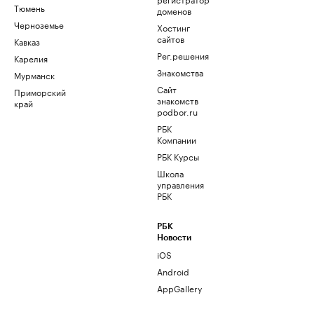
Тюмень
доменов
Черноземье
Хостинг
сайтов
Кавказ
Рег.решения
Карелия
Знакомства
Мурманск
Сайт
Приморский
знакомств
край
podbor.ru
РБК
Компании
РБК Курсы
Школа
управления
РБК
РБК
Новости
iOS
Android
AppGallery