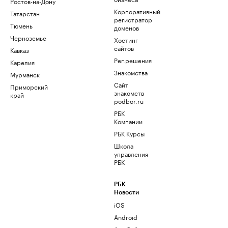
Ростов-на-Дону
Корпоративный
Татарстан
регистратор
Тюмень
доменов
Черноземье
Хостинг
сайтов
Кавказ
Рег.решения
Карелия
Знакомства
Мурманск
Сайт
Приморский
знакомств
край
podbor.ru
РБК
Компании
РБК Курсы
Школа
управления
РБК
РБК
Новости
iOS
Android