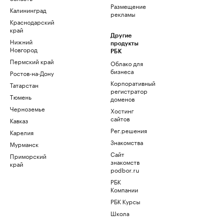
Размещение
Калининград
рекламы
Краснодарский
край
Другие
Нижний
продукты
Новгород
РБК
Пермский край
Облако для
бизнеса
Ростов-на-Дону
Корпоративный
Татарстан
регистратор
Тюмень
доменов
Черноземье
Хостинг
сайтов
Кавказ
Рег.решения
Карелия
Знакомства
Мурманск
Сайт
Приморский
знакомств
край
podbor.ru
РБК
Компании
РБК Курсы
Школа
управления