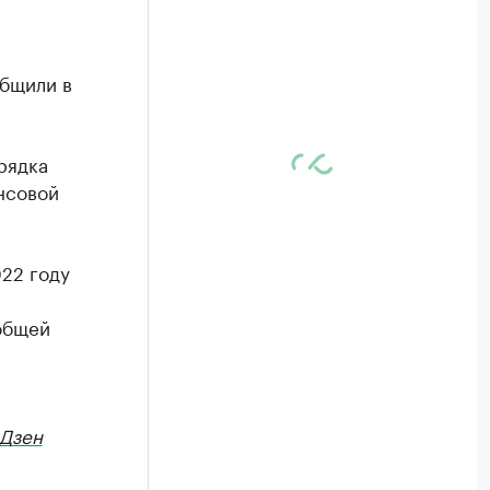
общили в
рядка
нсовой
22 году
общей
Дзен