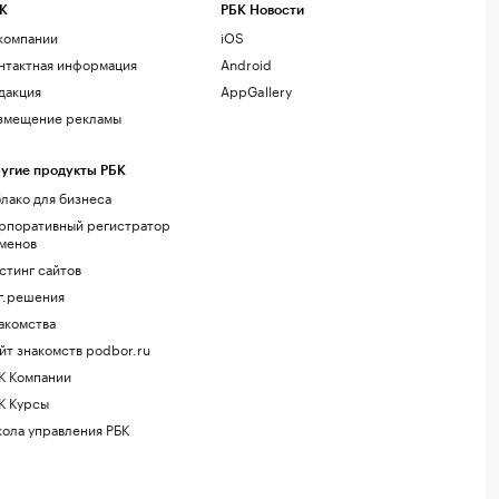
К
РБК Новости
компании
iOS
нтактная информация
Android
дакция
AppGallery
змещение рекламы
угие продукты РБК
лако для бизнеса
рпоративный регистратор
менов
стинг сайтов
г.решения
акомства
йт знакомств podbor.ru
К Компании
К Курсы
ола управления РБК