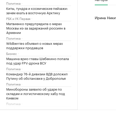
Политика
Киты, тундра и космические пейзажи:
зачем ехать в восточную Арктику
Ирина Ники
РБК и УК Первая
Матвиенко предупредила о мерах
Москвы из-за задержаний россиян в
Армении
Политика
Wildberries объявил о новых мерах
поддержки продавцов
Бизнес
Машина врио главы Шебекино попала
под удар FPV‑дрона ВСУ
Политика
Командир 76-й дивизии ВДВ доложил
Путину об обстановке у Доброполья
Политика
Минобороны заявило об ударе по
складам и логистическому хабу под
Киевом
Политика
Минфин оценит учет расходов
компаний на оборону