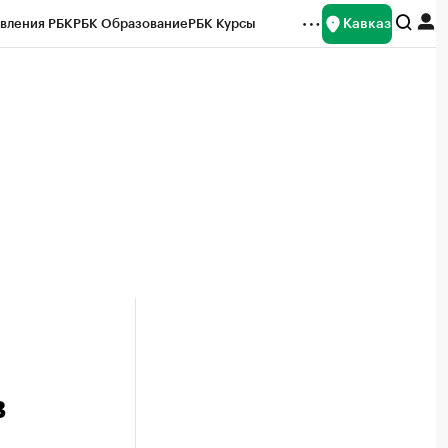
Кавказ
вления РБК
РБК Образование
РБК Курсы
рейтинги
Франшизы
Газета
Спецпроекты СПб
ты
в