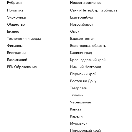
Экономика
Рубрики
Новости регионов
РЖД обсудили с Китаем возобновление
Политика
Санкт-Петербург и область
сообщения между Иркутском и
Экономика
Екатеринбург
Пекином
Общество
Новосибирск
Общество
Бизнес
Омск
ЕК не увидела связи России с
миграционным кризисом в Сеуте
Технологии и медиа
Башкортостан
Политика
Финансы
Вологодская область
За день в регионах России сбили 281
Биографии
Калининград
украинский беспилотник
База знаний
Краснодарский край
Политика
В Киеве заявили о 16 тыс. иностранцев
РБК Образование
Нижний Новгород
в рядах ВСУ
Пермский край
Политика
Ростов-на-Дону
Татарстан
Загрузить еще
Тюмень
Черноземье
Кавказ
Карелия
Мурманск
Приморский край