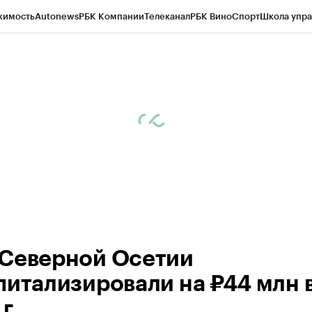
жимость
Autonews
РБК Компании
Телеканал
РБК Вино
Спорт
Школа упра
ипто
РБК Бизнес-среда
Дискуссионный клуб
Исследования
Кредитные 
Экономика
Бизнес
Технологии и медиа
Финансы
Рынок наличной валю
Северной Осетии
питализировали на ₽44 млн 
г.