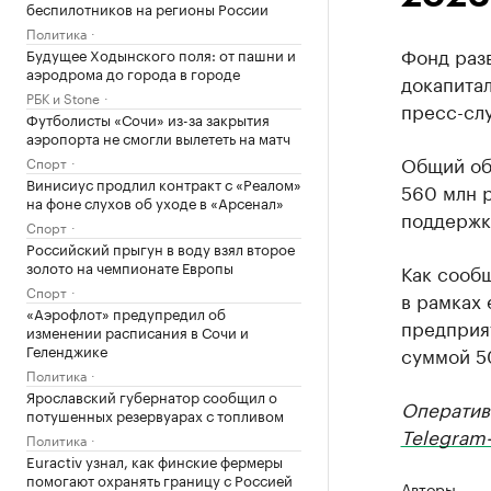
беспилотников на регионы России
Политика
Фонд раз
Будущее Ходынского поля: от пашни и
аэродрома до города в городе
докапитал
РБК и Stone
пресс-сл
Футболисты «Сочи» из-за закрытия
аэропорта не смогли вылететь на матч
Общий об
Спорт
Винисиус продлил контракт с «Реалом»
560 млн 
на фоне слухов об уходе в «Арсенал»
поддержк
Спорт
Российский прыгун в воду взял второе
золото на чемпионате Европы
Как сообщ
Спорт
в рамках 
«Аэрофлот» предупредил об
предприя
изменении расписания в Сочи и
Геленджике
суммой 5
Политика
Ярославский губернатор сообщил о
Оператив
потушенных резервуарах с топливом
Telegram-
Политика
Euractiv узнал, как финские фермеры
помогают охранять границу с Россией
Авторы