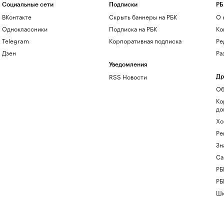
Социальные сети
Подписки
РБ
ВКонтакте
Скрыть баннеры на РБК
О 
Одноклассники
Подписка на РБК
Ко
Telegram
Корпоративная подписка
Ре
Дзен
Ра
Уведомления
RSS Новости
Др
Об
Ко
до
Хо
Ре
Зн
Са
РБ
РБ
Шк