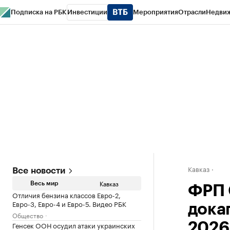
Подписка на РБК
Инвестиции
Мероприятия
Отрасли
Недви
РБК Life
Тренды
Визионеры
Национальные проекты
Город
Стиль
Кр
Конференции СПб
Спецпроекты
Проверка контрагентов
Политика
Кавказ
Все новости
Кавказ
Весь мир
ФРП 
Отличия бензина классов Евро-2,
Евро-3, Евро-4 и Евро-5. Видео РБК
дока
Общество
Генсек ООН осудил атаки украинских
2026 