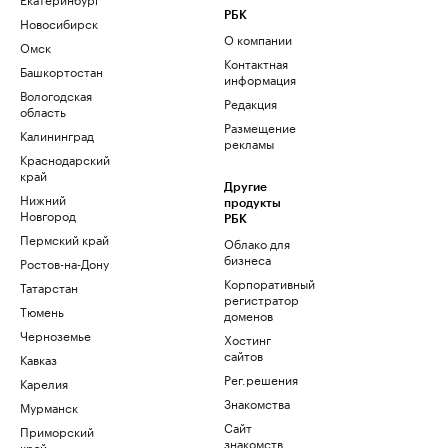
РБК
Новосибирск
О компании
Омск
Контактная
Башкортостан
информация
Вологодская
Редакция
область
Размещение
Калининград
рекламы
Краснодарский
край
Другие
Нижний
продукты
Новгород
РБК
Пермский край
Облако для
бизнеса
Ростов-на-Дону
Корпоративный
Татарстан
регистратор
Тюмень
доменов
Черноземье
Хостинг
сайтов
Кавказ
Рег.решения
Карелия
Знакомства
Мурманск
Сайт
Приморский
знакомств
край