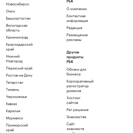
РБК
Новосибирск
О компании
Омск
Контактная
Башкортостан
информация
Вологодская
Редакция
область
Размещение
Калининград
рекламы
Краснодарский
край
Другие
Нижний
продукты
Новгород
РБК
Пермский край
Облако для
бизнеса
Ростов-на-Дону
Корпоративный
Татарстан
регистратор
Тюмень
доменов
Черноземье
Хостинг
сайтов
Кавказ
Рег.решения
Карелия
Знакомства
Мурманск
Сайт
Приморский
знакомств
край
podbor.ru