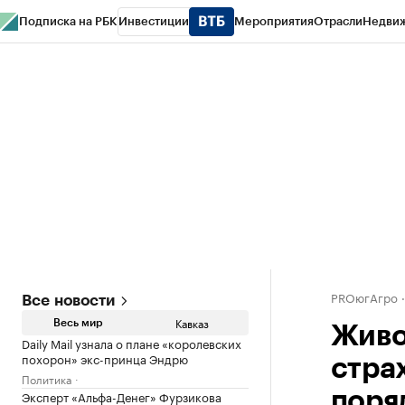
Подписка на РБК
Инвестиции
Мероприятия
Отрасли
Недви
РБК Life
Тренды
Визионеры
Национальные проекты
Город
Стиль
Кр
Конференции СПб
Спецпроекты
Проверка контрагентов
Политика
PROюгАгро
Все новости
Кавказ
Весь мир
Живо
Daily Mail узнала о плане «королевских
похорон» экс-принца Эндрю
стра
Политика
Эксперт «Альфа-Денег» Фурзикова
поря