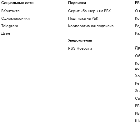
Социальные сети
Подписки
РБ
ВКонтакте
Скрыть баннеры на РБК
О 
Одноклассники
Подписка на РБК
Ко
Telegram
Корпоративная подписка
Ре
Дзен
Ра
Уведомления
RSS Новости
Др
Об
Ко
до
Хо
Ре
Зн
Са
РБ
РБ
Шк