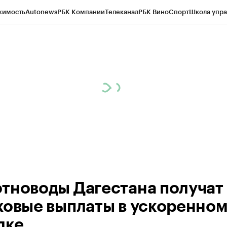
жимость
Autonews
РБК Компании
Телеканал
РБК Вино
Спорт
Школа упра
ипто
РБК Бизнес-среда
Дискуссионный клуб
Исследования
Кредитные 
Экономика
Бизнес
Технологии и медиа
Финансы
Рынок наличной валю
тноводы Дагестана получат
ховые выплаты в ускоренно
дке