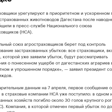
ховщики урегулируют в приоритетном и ускоренном 
астрахованных животноводов Дагестана после наводн
бщили в пресс-службе Национального союза
ховщиков (НСА).
льный союз агростраховщиков берет под контроль
вание застрахованных убытков: все страховщики, вк
 которой уже заявили убыток, будут рассматривать
ния о понесенном ущербе от дагестанских аграриев 
тном и упрошенном порядке», — заявил президент с
иждов.
арительным данным на 7 апреля, первое сообщение о
 в страховые компании НСА уже поступило: в одном 
анных хозяйств погибло около 30 голов крупного рог
С). Компания, в которой отмечен первый убыток по д