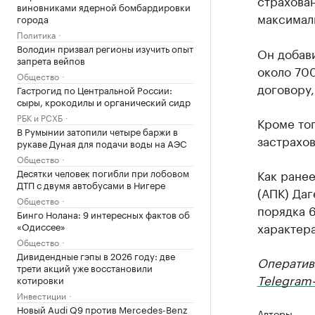
страхован
виновниками ядерной бомбардировки
максимал
города
Политика
Володин призвал регионы изучить опыт
Он добави
запрета вейпов
около 700
Общество
договору
Гастрогид по Центральной России:
сыры, крокодилы и органический сидр
РБК и РСХБ
Кроме тог
В Румынии затопили четыре баржи в
застрахов
рукаве Дуная для подачи воды на АЭС
Общество
Десятки человек погибли при лобовом
Как ране
ДТП с двумя автобусами в Нигере
(АПК) Даг
Общество
порядка 
Бинго Нолана: 9 интересных фактов об
характера
«Одиссее»
Общество
Дивидендные гэпы в 2026 году: две
Оператив
трети акций уже восстановили
Telegram-
котировки
Инвестиции
Новый Audi Q9 против Mercedes-Benz
Авторы