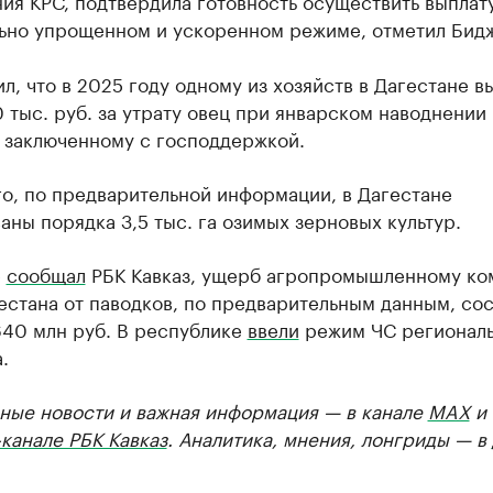
ия КРС, подтвердила готовность осуществить выплату
ьно упрощенном и ускоренном режиме, отметил Бид
л, что в 2025 году одному из хозяйств в Дагестане в
 тыс. руб. за утрату овец при январском наводнении
, заключенному с господдержкой.
о, по предварительной информации, в Дагестане
аны порядка 3,5 тыс. га озимых зерновых культур.
е
сообщал
РБК Кавказ, ущерб агропромышленному ко
естана от паводков, по предварительным данным, со
640 млн руб. В республике
ввели
режим ЧС регионал
.
ные новости и важная информация — в канале
MAX
и
канале РБК Кавказ
. Аналитика, мнения, лонгриды — в