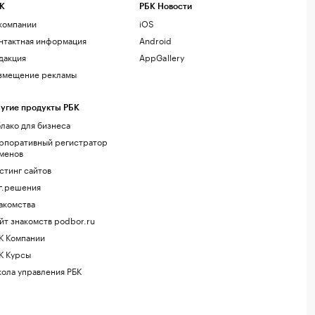
К
РБК Новости
компании
iOS
нтактная информация
Android
дакция
AppGallery
змещение рекламы
угие продукты РБК
лако для бизнеса
рпоративный регистратор
менов
стинг сайтов
г.решения
акомства
йт знакомств podbor.ru
К Компании
К Курсы
ола управления РБК