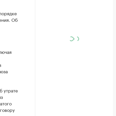
порядке
ения. Об
лючая
в
оюза
б утрате
из
атого
оговору