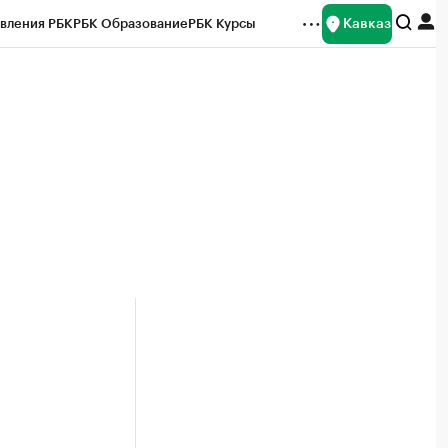
Кавказ
вления РБК
РБК Образование
РБК Курсы
рейтинги
Франшизы
Газета
Спецпроекты СПб
ты
м