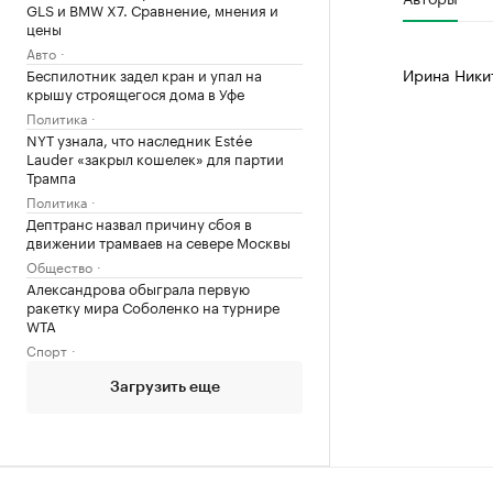
GLS и BMW X7. Сравнение, мнения и
цены
Авто
Ирина Ники
Беспилотник задел кран и упал на
крышу строящегося дома в Уфе
Политика
NYT узнала, что наследник Estée
Lauder «закрыл кошелек» для партии
Трампа
Политика
Дептранс назвал причину сбоя в
движении трамваев на севере Москвы
Общество
Александрова обыграла первую
ракетку мира Соболенко на турнире
WTA
Спорт
Загрузить еще