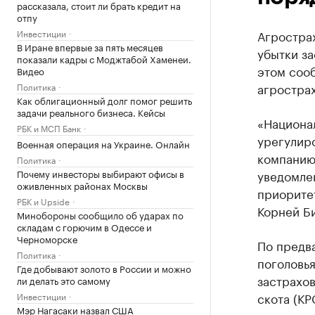
рассказала, стоит ли брать кредит на
отпу
Инвестиции
Агростра
В Иране впервые за пять месяцев
убытки з
показали кадры с Моджтабой Хаменеи.
этом соо
Видео
агростра
Политика
Как облигационный долг помог решить
задачи реального бизнеса. Кейсы
«Национа
РБК и МСП Банк
урегулиро
Военная операция на Украине. Онлайн
компанию,
Политика
Почему инвесторы выбирают офисы в
уведомле
оживленных районах Москвы
приорите
РБК и Upside
Корней Б
Минобороны сообщило об ударах по
складам с горючим в Одессе и
Черноморске
По предв
Политика
поголовья
Где добывают золото в России и можно
застрахов
ли делать это самому
скота (КР
Инвестиции
Мэр Нагасаки назвал США