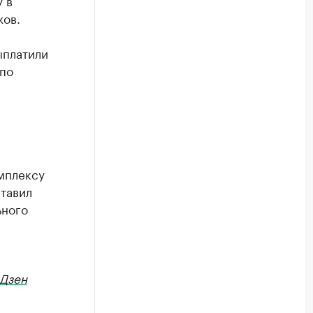
 в
жов.
ыплатили
 по
мплексу
ставил
ьного
Дзен