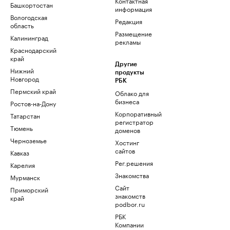
Контактная
Башкортостан
информация
Вологодская
Редакция
область
Размещение
Калининград
рекламы
Краснодарский
край
Другие
Нижний
продукты
Новгород
РБК
Пермский край
Облако для
бизнеса
Ростов-на-Дону
Корпоративный
Татарстан
регистратор
Тюмень
доменов
Черноземье
Хостинг
сайтов
Кавказ
Рег.решения
Карелия
Знакомства
Мурманск
Сайт
Приморский
знакомств
край
podbor.ru
РБК
Компании