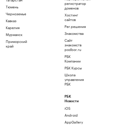
регистратор
Тюмень
доменов
Черноземье
Хостинг
сайтов
Кавказ
Рег.решения
Карелия
Знакомства
Мурманск
Сайт
Приморский
знакомств
край
podbor.ru
РБК
Компании
РБК Курсы
Школа
управления
РБК
РБК
Новости
iOS
Android
AppGallery