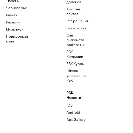
Тюмень
доменов
Черноземье
Хостинг
сайтов
Кавказ
Рег.решения
Карелия
Знакомства
Мурманск
Сайт
Приморский
знакомств
край
podbor.ru
РБК
Компании
РБК Курсы
Школа
управления
РБК
РБК
Новости
iOS
Android
AppGallery