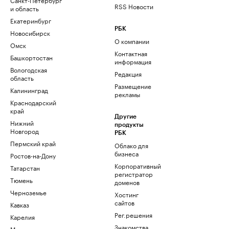
RSS Новости
и область
Екатеринбург
РБК
Новосибирск
О компании
Омск
Контактная
Башкортостан
информация
Вологодская
Редакция
область
Размещение
Калининград
рекламы
Краснодарский
край
Другие
Нижний
продукты
Новгород
РБК
Пермский край
Облако для
бизнеса
Ростов-на-Дону
Корпоративный
Татарстан
регистратор
Тюмень
доменов
Черноземье
Хостинг
сайтов
Кавказ
Рег.решения
Карелия
Знакомства
Мурманск