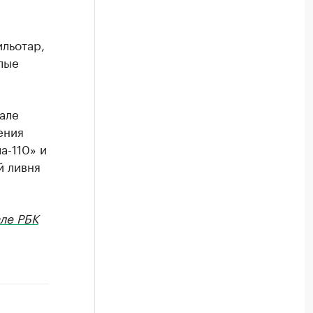
льотар,
лые
але
ения
а-110» и
й ливня
ле РБК