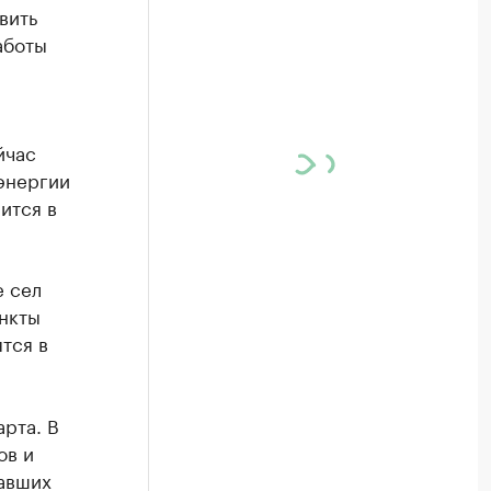
вить
аботы
йчас
энергии
ится в
е сел
нкты
тся в
рта. В
ов и
авших