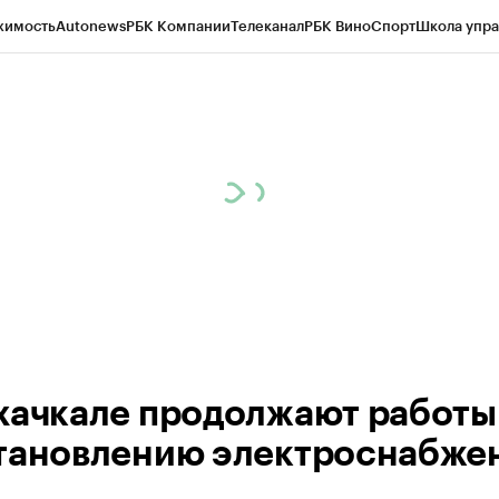
жимость
Autonews
РБК Компании
Телеканал
РБК Вино
Спорт
Школа упра
ипто
РБК Бизнес-среда
Дискуссионный клуб
Исследования
Кредитные 
Экономика
Бизнес
Технологии и медиа
Финансы
Рынок наличной валю
хачкале продолжают работы
тановлению электроснабже