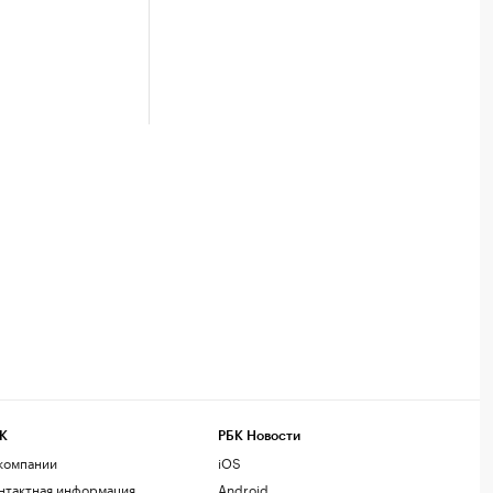
К
РБК Новости
компании
iOS
нтактная информация
Android