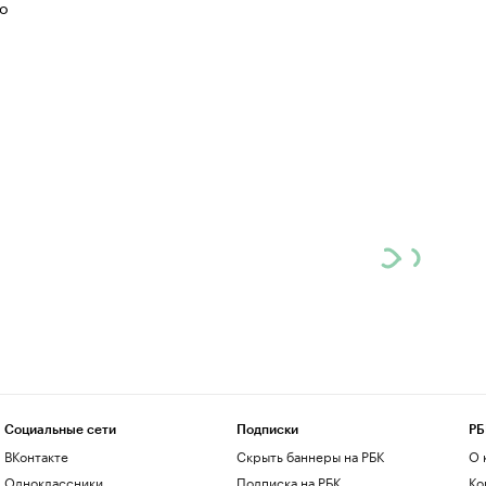
о
Социальные сети
Подписки
РБ
ВКонтакте
Скрыть баннеры на РБК
О 
Одноклассники
Подписка на РБК
Ко