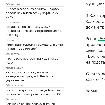
муниципа
Общество
FT рассказала о «маленькой Спарте»,
бросившей вызов всему нефтяному
В Хасавюр
миру
Кадыротар
Политика
дома и тр
Предложенная во главу ФИФА
норвежка призвала Инфантино уйти в
отставку
Ранее
РБК
Спорт
продолжа
Финляндия закрыла проходы для дичи
на границе с Россией
были восс
Общество
«Восточн
Что нового построят на Ходынском
на подст
поле
РБК и Stone
Чему и как сегодня учат топ-
Оператив
менеджеров: тренды EdTech для
Кавказ
. А
управленцев
Образование
Как металлургия и горная добыча стали
Авторы
главными драйверами реального ESG
Отрасли
Как Трамп решил положить конец