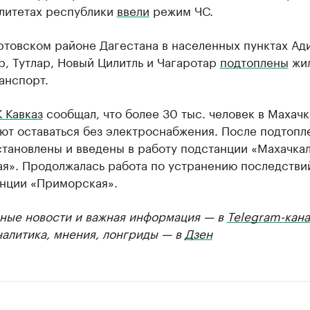
литетах республики
ввели
режим ЧС.
товском районе Дагестана в населенных пунктах Ади
, Тутлар, Новый Цилитль и Чагаротар
подтоплены
жи
анспорт.
 Кавказ
сообщал, что более 30 тыс. человек в Махачк
ют оставаться без электроснабжения. После подтопл
тановлены и введены в работу подстанции «Махачкал
ая». Продолжалась работа по устранению последстви
анции «Приморская».
ные новости и важная информация — в
Telegram-кана
налитика, мнения, лонгриды — в
Дзен