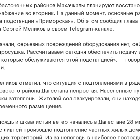
обесточенных районов Махачкалы планируют восстано
набжение во вторник. На данный момент, основные р
на подстанции «Приморская». Об этом сообщил глава
 Сергей Меликов в своем Telegram-канале.
ачали, серьезных повреждений оборудования нет, се
просушка. Рассчитываем сегодня обеспечить подачу 
 которые обслуживаются этой подстанцией», — говор
и.
ликов отметил, что ситуация с подтоплениями в ряд
овского района Дагестана непростая. Населенные пу
ки затоплены. Жителей сел эвакуировали, они находя
временного размещения.
ождь и шквалистый ветер начались в Дагестане 28 ма
те ливней произошло подтопление частных жилых дом
щих территорий. Из-за непогоды в наиболее пострад