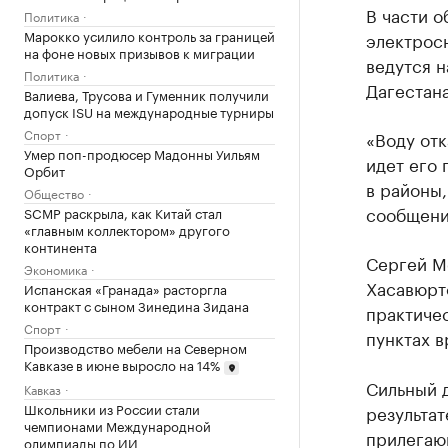
В части 
Политика
Марокко усилило контроль за границей
электрос
на фоне новых призывов к миграции
ведутся 
Политика
Дагестана
Валиева, Трусова и Гуменник получили
допуск ISU на международные турниры
Спорт
«Воду отк
Умер поп-продюсер Мадонны Уильям
идет его 
Орбит
в районы,
Общество
сообщени
SCMP раскрыла, как Китай стал
«главным коллектором» другого
континента
Сергей Ме
Экономика
Хасавюрт
Испанская «Гранада» расторгла
контракт с сыном Зинедина Зидана
практичес
Спорт
пунктах 
Производство мебели на Северном
Кавказе в июне выросло на 14%
Сильный д
Кавказ
Школьники из России стали
результа
чемпионами Международной
прилегаю
олимпиады по ИИ