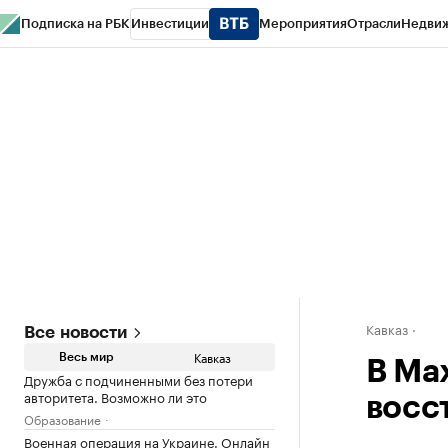
Подписка на РБК
Инвестиции
Мероприятия
Отрасли
Недви
РБК Life
Тренды
Визионеры
Национальные проекты
Город
Стиль
Кр
Конференции СПб
Спецпроекты
Проверка контрагентов
Политика
Кавказ
Все новости
Кавказ
Весь мир
В Ма
Дружба с подчиненными без потери
авторитета. Возможно ли это
восс
Образование
Военная операция на Украине. Онлайн