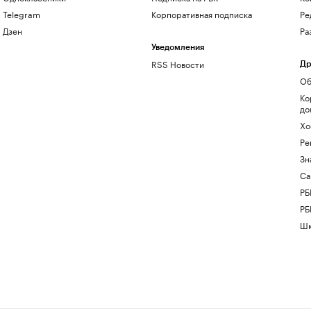
Telegram
Корпоративная подписка
Ре
Дзен
Ра
Уведомления
RSS Новости
Др
Об
Ко
до
Хо
Ре
Зн
Са
РБ
РБ
Шк