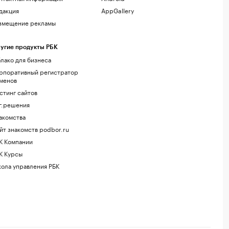
дакция
AppGallery
змещение рекламы
угие продукты РБК
лако для бизнеса
рпоративный регистратор
менов
стинг сайтов
г.решения
акомства
йт знакомств podbor.ru
К Компании
К Курсы
ола управления РБК