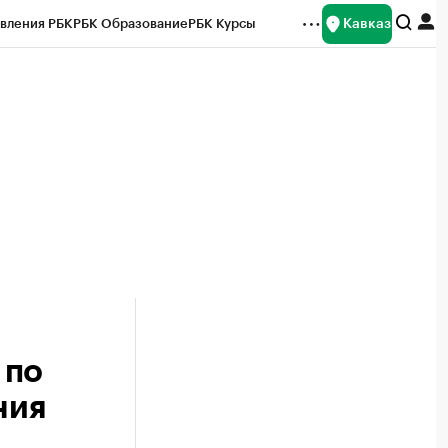
Кавказ
вления РБК
РБК Образование
РБК Курсы
рейтинги
Франшизы
Газета
Спецпроекты СПб
ты
 по
ния