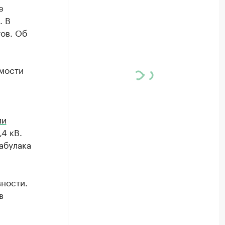
е
. В
ов. Об
мости
ли
4 кВ.
абулака
ности.
в