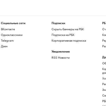
Социальные сети
Подписки
РБ
ВКонтакте
Скрыть баннеры на РБК
О 
Одноклассники
Подписка на РБК
Ко
Telegram
Корпоративная подписка
Ре
Дзен
Ра
Уведомления
RSS Новости
Др
Об
Ко
до
Хо
Ре
Зн
Са
РБ