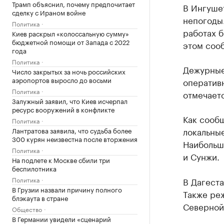
Трамп объяснил, почему предпочитает
В Ингуше
сделку с Ираном войне
непогоды
Политика
работах б
Киев раскрыл «колоссальную сумму»
бюджетной помощи от Запада с 2022
этом соо
года
Политика
Дежурные
Число закрытых за ночь российских
аэропортов выросло до восьми
оператив
Политика
отмечает
Залужный заявил, что Киев исчерпал
ресурс вооружений в конфликте
Как сообщ
Политика
локальные
Лантратова заявила, что судьба более
300 курян неизвестна после вторжения
Наибольш
Политика
и Сунжи.
На подлете к Москве сбили три
беспилотника
Политика
В Дагест
В Грузии назвали причину полного
Также ре
блэкаута в стране
Северной
Общество
В Германии увидели «сценарий