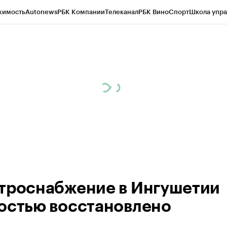
жимость
Autonews
РБК Компании
Телеканал
РБК Вино
Спорт
Школа упра
ипто
РБК Бизнес-среда
Дискуссионный клуб
Исследования
Кредитные 
Экономика
Бизнес
Технологии и медиа
Финансы
Рынок наличной валю
троснабжение в Ингушетии
остью восстановлено