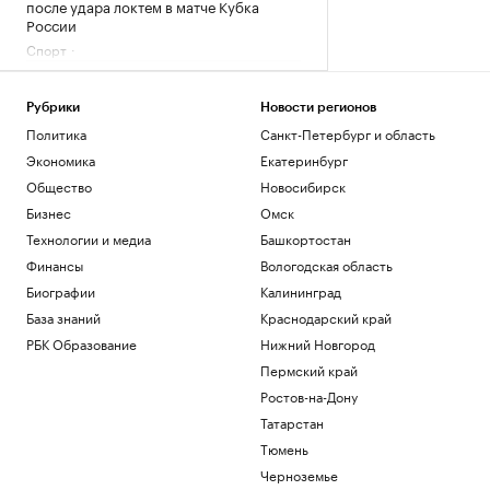
после удара локтем в матче Кубка
России
Спорт
Росстандарт запретил продажу
некоторых грузовиков Dongfeng и
Zoomlion
Рубрики
Новости регионов
Бизнес
Политика
Санкт-Петербург и область
Затраты на строительство ТЭС для
Экономика
Екатеринбург
БАМа и Сухого Лога выросли на треть
Общество
Новосибирск
Бизнес
Бизнес
Омск
Счетная палата оценила зависимость
науки от зарубежного оборудования
Технологии и медиа
Башкортостан
Общество
Финансы
Вологодская область
Изъятия в пользу государства
Биографии
Калининград
обеспечили более 40% российского
База знаний
Краснодарский край
рынка M&A
РБК Образование
Нижний Новгород
Финансы
Пермский край
Загрузить еще
Ростов-на-Дону
Татарстан
Тюмень
Черноземье