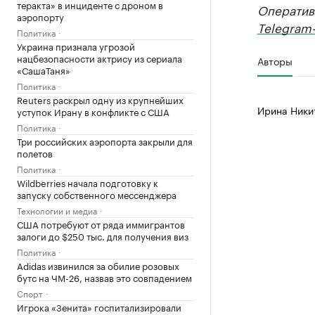
теракта» в инциденте с дроном в
Оператив
аэропорту
Telegram-
Политика
Украина признала угрозой
нацбезопасности актрису из сериала
Авторы
«СашаТаня»
Политика
Reuters раскрыл одну из крупнейших
Ирина Ники
уступок Ирану в конфликте с США
Политика
Три российских аэропорта закрыли для
полетов
Политика
Wildberries начала подготовку к
запуску собственного мессенджера
Технологии и медиа
США потребуют от ряда иммигрантов
залоги до $250 тыс. для получения виз
Политика
Adidas извинился за обилие розовых
бутс на ЧМ-26, назвав это совпадением
Спорт
Игрока «Зенита» госпитализировали