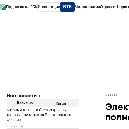
Подписка на РБК
Инвестиции
Мероприятия
Отрасли
Недви
РБК Life
Тренды
Визионеры
Национальные проекты
Город
Стиль
Кр
Конференции СПб
Спецпроекты
Проверка контрагентов
Политика
Кавказ
Все новости
Кавказ
Весь мир
Элек
Мирный житель и боец «Орлана»
ранены при атаке на Белгородскую
полн
область
Политика