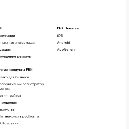
К
РБК Новости
компании
iOS
нтактная информация
Android
дакция
AppGallery
змещение рекламы
угие продукты РБК
лако для бизнеса
рпоративный регистратор
менов
стинг сайтов
г.решения
акомства
йт знакомств podbor.ru
К Компании