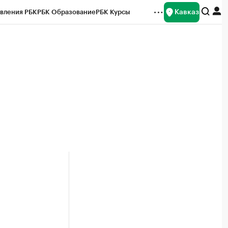
Кавказ
вления РБК
РБК Образование
РБК Курсы
рейтинги
Франшизы
Газета
Спецпроекты СПб
ты