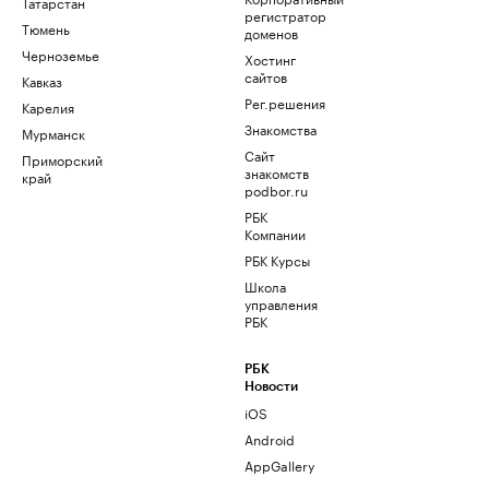
Татарстан
регистратор
Тюмень
доменов
Черноземье
Хостинг
сайтов
Кавказ
Рег.решения
Карелия
Знакомства
Мурманск
Сайт
Приморский
знакомств
край
podbor.ru
РБК
Компании
РБК Курсы
Школа
управления
РБК
РБК
Новости
iOS
Android
AppGallery