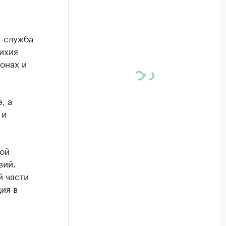
с-служба
ихия
онах и
, а
 и
ой
вий.
й части
ия в