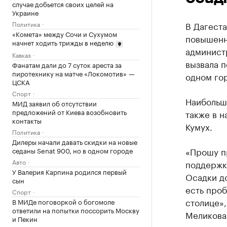
случае добьется своих целей на
Украине
Политика
В Дагеста
«Комета» между Сочи и Сухумом
повышенн
начнет ходить трижды в неделю
администр
Кавказ
вызвала 
Фанатам дали до 7 суток ареста за
пиротехнику на матче «Локомотив» —
одном го
ЦСКА
Спорт
Наибольше
МИД заявил об отсутствии
предложений от Киева возобновить
также в н
контакты
Кумух.
Политика
Дилеры начали давать скидки на новые
«Прошу п
седаны Senat 900, но в одном городе
Авто
поддержк
У Валерия Карпина родился первый
Осадки д
сын
есть про
Спорт
столице»,
В МИДе поговоркой о богомоле
ответили на попытки поссорить Москву
Меликова
и Пекин