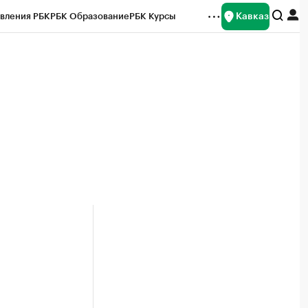
Кавказ
вления РБК
РБК Образование
РБК Курсы
рейтинги
Франшизы
Газета
Спецпроекты СПб
ты