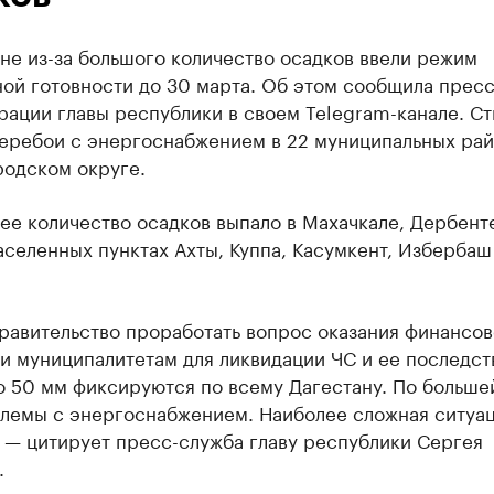
не из-за большого количество осадков ввели режим
ой готовности до 30 марта. Об этом сообщила прес
ации главы республики в своем Telegram-канале. Ст
перебои с энергоснабжением в 22 муниципальных рай
родском округе.
е количество осадков выпало в Махачкале, Дербенте
аселенных пунктах Ахты, Куппа, Касумкент, Избербаш
равительство проработать вопрос оказания финансов
и муниципалитетам для ликвидации ЧС и ее последст
о 50 мм фиксируются по всему Дагестану. По больше
блемы с энергоснабжением. Наиболее сложная ситуац
 — цитирует пресс-служба главу республики Сергея
.