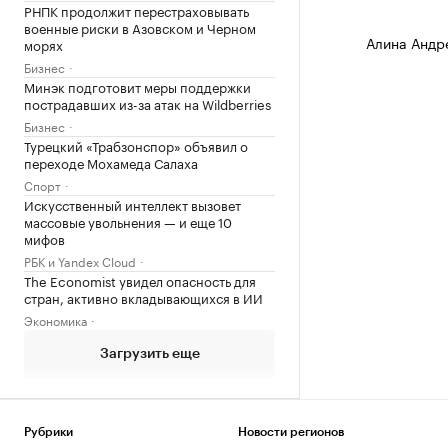
РНПК продолжит перестраховывать
военные риски в Азовском и Черном
Алина Андр
морях
Бизнес
Минэк подготовит меры поддержки
пострадавших из-за атак на Wildberries
Бизнес
Турецкий «Трабзонспор» объявил о
переходе Мохамеда Салаха
Спорт
Искусственный интеллект вызовет
массовые увольнения — и еще 10
мифов
РБК и Yandex Cloud
The Economist увидел опасность для
стран, активно вкладывающихся в ИИ
Экономика
Загрузить еще
Рубрики
Новости регионов