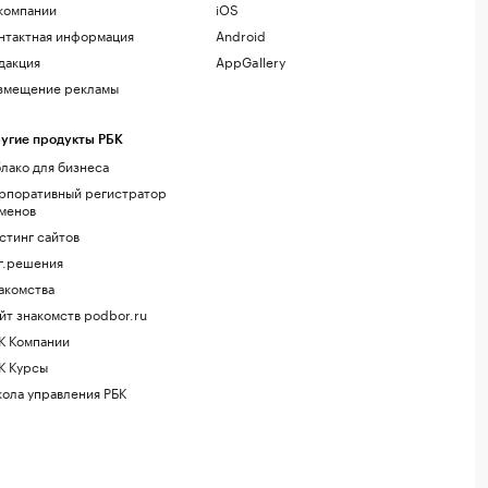
компании
iOS
нтактная информация
Android
дакция
AppGallery
змещение рекламы
угие продукты РБК
лако для бизнеса
рпоративный регистратор
менов
стинг сайтов
г.решения
акомства
йт знакомств podbor.ru
К Компании
К Курсы
ола управления РБК