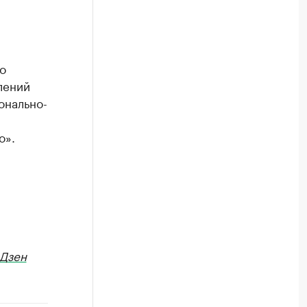
о
лений
онально-
о».
Дзен