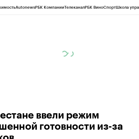
жимость
Autonews
РБК Компании
Телеканал
РБК Вино
Спорт
Школа упра
ипто
РБК Бизнес-среда
Дискуссионный клуб
Исследования
Кредитные 
Экономика
Бизнес
Технологии и медиа
Финансы
Рынок наличной валю
гестане ввели режим
шенной готовности из-за
ков