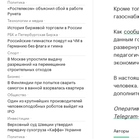
Политика
Кроме тог
«Ростелеком» объяснил сбой в работе
Рунета
газоснаб
Технологии и медиа
История биржевой торговли в России
Как
сооб
РБК и Петербургская Биржа
данным г
Российские гимнастки поедут на ЧМ в
Германию без флага и гимна
разверну
Спорт
педагоги
В Москве упростили выдачу
экономиче
разрешений на перемещение
строительных отходов
Бизнес
В настоя
В Финляндии при попытке сварить
человека
самогон в ванной взорвалась квартира
дополнит
Общество
Один из крупнейших производителей
человекоподобных роботов выйдет на
Оператив
IPO
Telegram-
Инвестиции
Верховный суд Швеции утвердил
передачу сухогруза «Каффа» Украине
Авторы
Политика