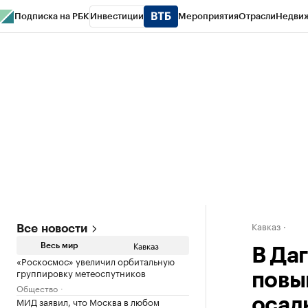
Подписка на РБК
Инвестиции
Мероприятия
Отрасли
Недви
РБК Life
Тренды
Визионеры
Национальные проекты
Город
Стиль
Кр
Конференции СПб
Спецпроекты
Проверка контрагентов
Политика
Кавказ
Все новости
Кавказ
Весь мир
В Да
«Роскосмос» увеличил орбитальную
группировку метеоспутников
повы
Общество
МИД заявил, что Москва в любом
осад