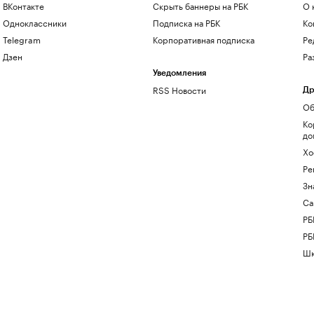
ВКонтакте
Скрыть баннеры на РБК
О 
Одноклассники
Подписка на РБК
Ко
Telegram
Корпоративная подписка
Ре
Дзен
Ра
Уведомления
RSS Новости
Др
Об
Ко
до
Хо
Ре
Зн
Са
РБ
РБ
Шк