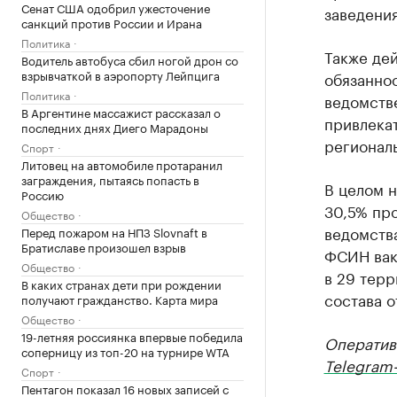
Сенат США одобрил ужесточение
заведения
санкций против России и Ирана
Политика
Также де
Водитель автобуса сбил ногой дрон со
взрывчаткой в аэропорту Лейпцига
обязанно
Политика
ведомств
В Аргентине массажист рассказал о
привлека
последних днях Диего Марадоны
регионал
Спорт
Литовец на автомобиле протаранил
заграждения, пытаясь попасть в
В целом 
Россию
30,5% про
Общество
ведомства
Перед пожаром на НПЗ Slovnaft в
Братиславе произошел взрыв
ФСИН вака
Общество
в 29 тер
В каких странах дети при рождении
состава о
получают гражданство. Карта мира
Общество
19-летняя россиянка впервые победила
Оператив
соперницу из топ-20 на турнире WTA
Telegram-
Спорт
Пентагон показал 16 новых записей с