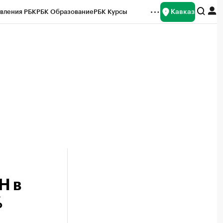
Кавказ
вления РБК
РБК Образование
РБК Курсы
рейтинги
Франшизы
Газета
Спецпроекты СПб
ты
Н в
%