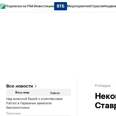
Подписка на РБК
Инвестиции
Мероприятия
Отрасли
Недви
РБК Life
Тренды
Визионеры
Национальные проекты
Город
Стиль
Кр
Конференции СПб
Спецпроекты
Проверка контрагентов
Политика
ProКадры
Все новости
Кавказ
Весь мир
Неко
Над военной базой с комплексами
Patriot в Германии заметили
Став
беспилотники
Политика