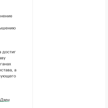
лнение
вышению
а достиг
аву
рганах
става, а
твующего
Дзен