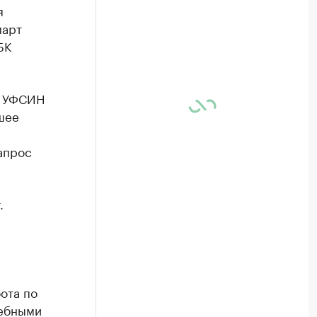
я
март
БК
а УФСИН
шее
апрос
.
ота по
чебными