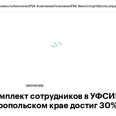
жимость
Autonews
РБК Компании
Телеканал
РБК Вино
Спорт
Школа упра
ипто
РБК Бизнес-среда
Дискуссионный клуб
Исследования
Кредитные 
Экономика
Бизнес
Технологии и медиа
Финансы
Рынок наличной валю
ЭКСКЛЮЗИВ
мплект сотрудников в УФСИ
ропольском крае достиг 30