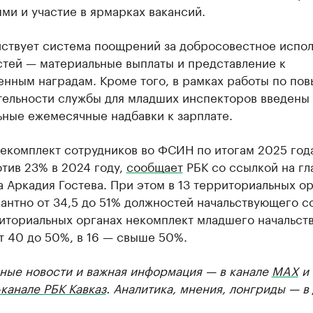
ми и участие в ярмарках вакансий.
йствует система поощрений за добросовестное испо
стей — материальные выплаты и представление к
енным наградам. Кроме того, в рамках работы по по
тельности службы для младших инспекторов введены
ьные ежемесячные надбавки к зарплате.
некомплект сотрудников во ФСИН по итогам 2025 год
тив 23% в 2024 году,
сообщает
РБК со ссылкой на гл
 Аркадия Гостева. При этом в 13 территориальных о
нтно от 34,5 до 51% должностей начальствующего со
риториальных органах некомплект младшего начальс
т 40 до 50%, в 16 — свыше 50%.
ные новости и важная информация — в канале
MAX
и
канале РБК Кавказ
. Аналитика, мнения, лонгриды — в