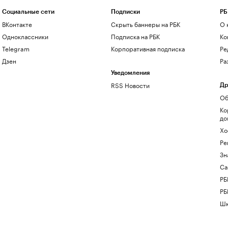
Социальные сети
Подписки
РБ
ВКонтакте
Скрыть баннеры на РБК
О 
Одноклассники
Подписка на РБК
Ко
Telegram
Корпоративная подписка
Ре
Дзен
Ра
Уведомления
RSS Новости
Др
Об
Ко
до
Хо
Ре
Зн
Са
РБ
РБ
Шк