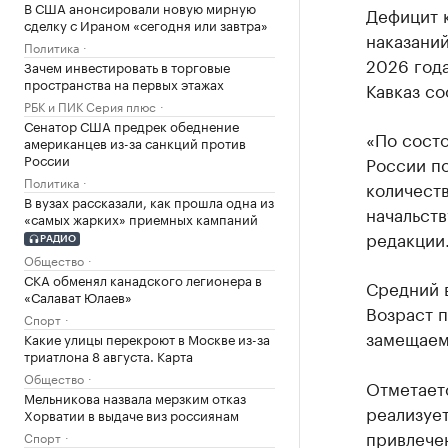
В США анонсировали новую мирную
Дефицит 
сделку с Ираном «сегодня или завтра»
наказани
Политика
2026 года
Зачем инвестировать в торговые
пространства на первых этажах
Кавказ с
РБК и ПИК Серия плюс
Сенатор США предрек обеднение
«По сост
американцев из-за санкций против
России
России п
Политика
количест
В вузах рассказали, как прошла одна из
начальств
«самых жарких» приемных кампаний
редакции
РАДИО
Общество
СКА обменял канадского легионера в
Средний в
«Салават Юлаев»
Возраст п
Спорт
замещаем
Какие улицы перекроют в Москве из-за
триатлона 8 августа. Карта
Общество
Отметаетс
Мельникова назвала мерзким отказ
реализует
Хорватии в выдаче виз россиянам
привлече
Спорт