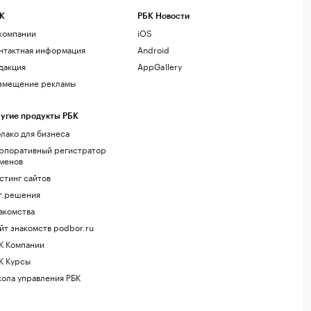
К
РБК Новости
компании
iOS
нтактная информация
Android
дакция
AppGallery
змещение рекламы
угие продукты РБК
лако для бизнеса
рпоративный регистратор
менов
стинг сайтов
г.решения
акомства
йт знакомств podbor.ru
К Компании
К Курсы
ола управления РБК