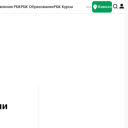
Кавказ
вления РБК
РБК Образование
РБК Курсы
рейтинги
Франшизы
Газета
Спецпроекты СПб
ты
ли