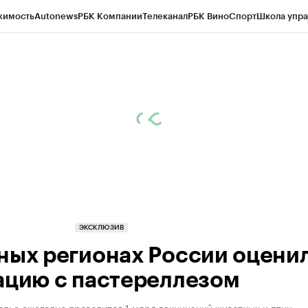
жимость
Autonews
РБК Компании
Телеканал
РБК Вино
Спорт
Школа упра
ипто
РБК Бизнес-среда
Дискуссионный клуб
Исследования
Кредитные 
Экономика
Бизнес
Технологии и медиа
Финансы
Рынок наличной валю
ЭКСКЛЮЗИВ
ных регионах России оцени
ацию с пастереллезом
лье ежегодно проводится 1 млрд вакцинаций животных и птиц