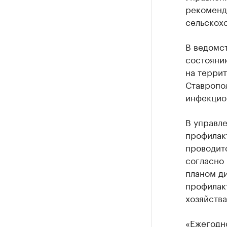
рекоменд
сельскох
В ведомст
состоянию
на террит
Ставропол
инфекцио
В управле
профилак
проводит
согласно
планом д
профилак
хозяйства
«Ежегодно