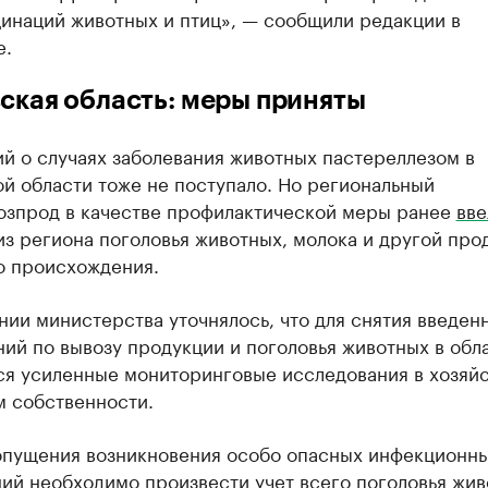
цинаций животных и птиц», — сообщили редакции в
е.
ская область: меры приняты
й о случаях заболевания животных пастереллезом в
й области тоже не поступало. Но региональный
озпрод в качестве профилактической меры ранее
вве
из региона поголовья животных, молока и другой про
о происхождения.
ии министерства уточнялось, что для снятия введен
ий по вывозу продукции и поголовья животных в обл
ся усиленные мониторинговые исследования в хозяйс
м собственности.
опущения возникновения особо опасных инфекционн
ий необходимо произвести учет всего поголовья жив