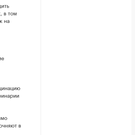
дить
 в том
к на
ме
кцинацию
ринарии
имо
очняют в