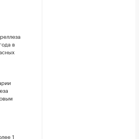
ереллеза
года в
пасных
арии
еза
довым
лее 1