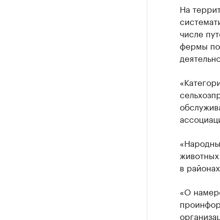
На терри
системат
числе пут
фермы по
деятельн
«Категор
сельхозпр
обслужив
ассоциац
«Народны
животных
в районах
«О намер
проинфор
организац