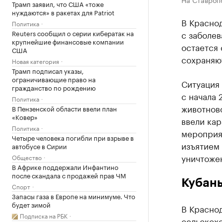
Трамп заявил, что США «тоже
нуждаются» в ракетах для Patriot
В Краснод
Политика
Reuters сообщил о серии кибератак на
с заболе
крупнейшие финансовые компании
остается 
США
сохраняю
Новая категория
Трамп подписал указы,
ограничивающие право на
Ситуация 
гражданство по рождению
с начала 
Политика
животнов
В Пензенской области ввели план
«Ковер»
ввели кар
Политика
мероприя
Четыре человека погибли при взрыве в
изъятием
автобусе в Сирии
уничтоже
Общество
В Африке поддержали Инфантино
после скандала с продажей прав ЧМ
Кубань
Спорт
Запасы газа в Европе на минимуме. Что
будет зимой
В Красно
Подписка на РБК
сельскохо