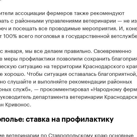
ители ассоциации фермеров также рекомендуют
чать с районными управлениями ветеринарии — не из
еч и посещать все проводимые мероприятия. И, коне
т 100% всего поголовья в государственной ветслужбе
с января, мы все делаем правильно. Своевременно
е меры профилактики позволили сохранить благопри
ческую ситуацию на территории Краснодарского края
е хорошо. Чтобы ситуация оставалась благоприятной
ьно слушайте и выполняйте рекомендации районных
рных служб», — прокомментировал «Народному фер
руководитель департамента ветеринарии Краснодарс
ан Кривонос.
полье: ставка на профилактику
ие ветеринарии по Ставропольскому краю основные