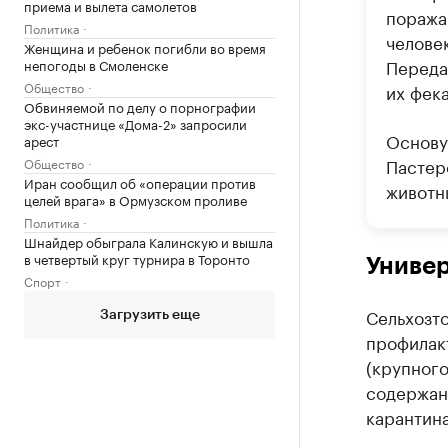
приема и вылета самолетов
поража
Политика
челове
Женщина и ребенок погибли во время
Переда
непогоды в Смоленске
Общество
их фек
Обвиняемой по делу о порнографии
экс-участнице «Дома-2» запросили
Основу
арест
Пастер
Общество
Иран сообщил об «операции против
животны
целей врага» в Ормузском проливе
Политика
Шнайдер обыграла Калинскую и вышла
в четвертый круг турнира в Торонто
Униве
Спорт
Сельхозт
Загрузить еще
профилак
(крупного
содержани
карантин