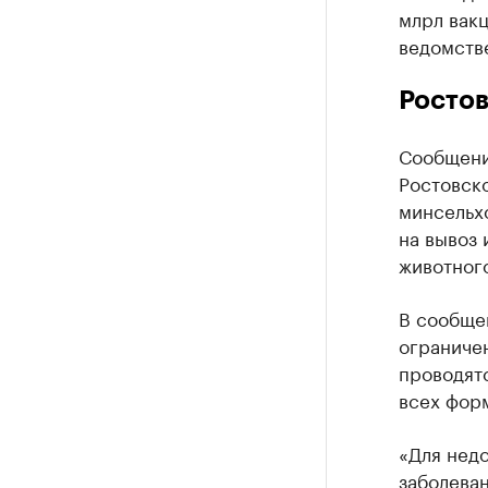
млрл вак
ведомств
Ростов
Сообщени
Ростовско
минсельх
на вывоз 
животног
В сообщен
ограничен
проводят
всех фор
«Для нед
заболеван