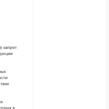
л
запрет
дукции
ных
асти
твах
ых
отных в