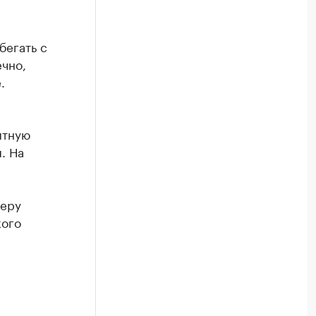
бегать с
чно,
.
ятную
. На
,
меру
кого