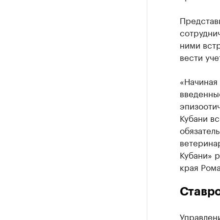
Представ
сотрудни
ними встр
вести уче
«Начиная 
введенны
эпизооти
Кубани вс
обязател
ветерина
Кубани» 
края Ром
Ставро
Управлен