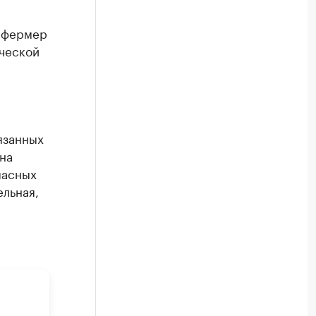
й фермер
ической
язанных
на
пасных
ельная,
р