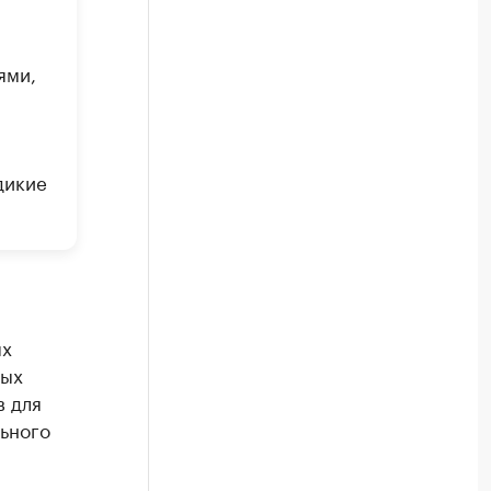
ями,
дикие
ях
ных
в для
ьного