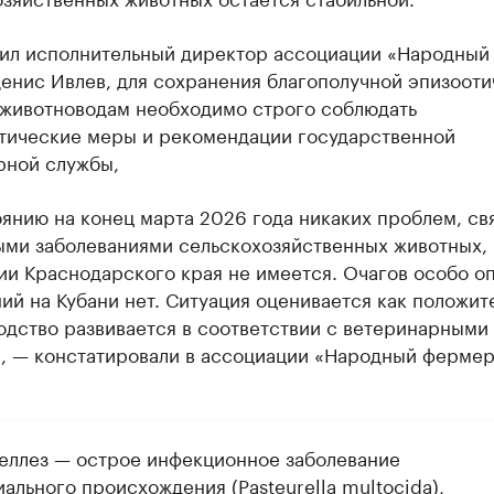
тил исполнительный директор ассоциации «Народны
енис Ивлев, для сохранения благополучной эпизоот
 животноводам необходимо строго соблюдать
тические меры и рекомендации государственной
рной службы,
янию на конец марта 2026 года никаких проблем, св
ыми заболеваниями сельскохозяйственных животных, 
ии Краснодарского края не имеется. Очагов особо о
ий на Кубани нет. Ситуация оценивается как положит
одство развивается в соответствии с ветеринарными
, — констатировали в ассоциации «Народный ферме
еллез — острое инфекционное заболевание
ального происхождения (Pasteurella multocida),