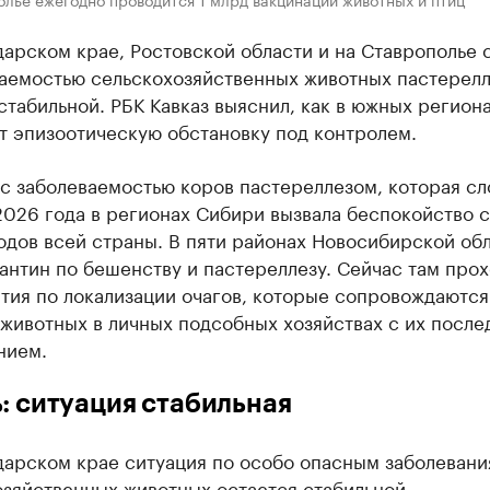
арском крае, Ростовской области и на Ставрополье 
ваемостью сельскохозяйственных животных пастерел
стабильной. РБК Кавказ выяснил, как в южных регион
т эпизоотическую обстановку под контролем.
с заболеваемостью коров пастереллезом, которая с
2026 года в регионах Сибири вызвала беспокойство 
одов всей страны. В пяти районах Новосибирской об
антин по бешенству и пастереллезу. Сейчас там прох
тия по локализации очагов, которые сопровождаются
 животных в личных подсобных хозяйствах с их посл
нием.
: ситуация стабильная
дарском крае ситуация по особо опасным заболевани
зяйственных животных остается стабильной.