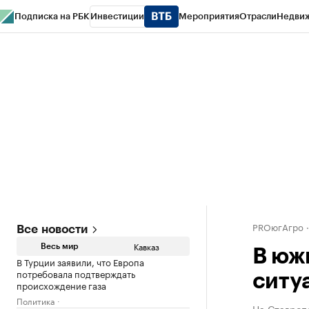
Подписка на РБК
Инвестиции
Мероприятия
Отрасли
Недви
РБК Life
Тренды
Визионеры
Национальные проекты
Город
Стиль
Кр
Конференции СПб
Спецпроекты
Проверка контрагентов
Политика
PROюгАгро
Все новости
Кавказ
Весь мир
В юж
В Турции заявили, что Европа
потребовала подтверждать
ситу
происхождение газа
Политика
На Ставропо