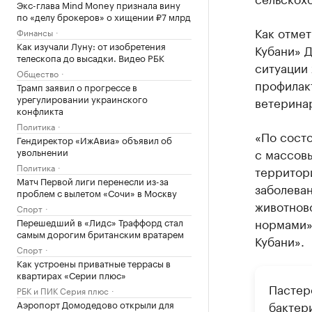
Экс-глава Mind Money признала вину
по «делу брокеров» о хищении ₽7 млрд
Как отме
Финансы
Как изучали Луну: от изобретения
Кубани» Д
телескопа до высадки. Видео РБК
ситуации
Общество
профилак
Трамп заявил о прогрессе в
урегулировании украинского
ветерина
конфликта
Политика
«По состо
Гендиректор «ИжАвиа» объявил об
увольнении
с массов
Политика
территор
Матч Первой лиги перенесли из-за
заболеван
проблем с вылетом «Сочи» в Москву
животнов
Спорт
нормами»
Перешедший в «Лидс» Траффорд стал
самым дорогим британским вратарем
Кубани».
Спорт
Как устроены приватные террасы в
квартирах «Серии плюс»
Пастер
РБК и ПИК Серия плюс
Аэропорт Домодедово открыли для
бактери