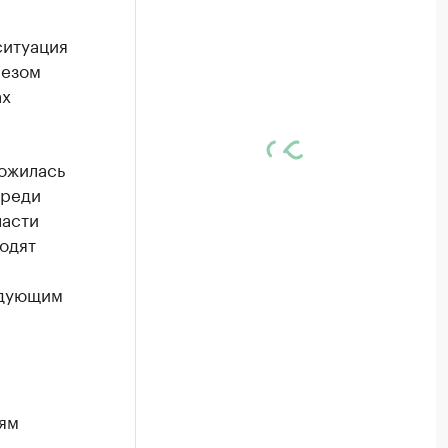
ситуация
лезом
ах
ложилась
среди
ласти
одят
едующим
ям