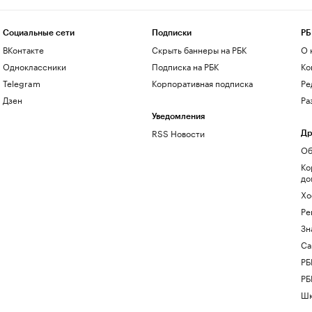
Социальные сети
Подписки
РБ
ВКонтакте
Скрыть баннеры на РБК
О 
Одноклассники
Подписка на РБК
Ко
Telegram
Корпоративная подписка
Ре
Дзен
Ра
Уведомления
RSS Новости
Др
Об
Ко
до
Хо
Ре
Зн
Са
РБ
РБ
Шк