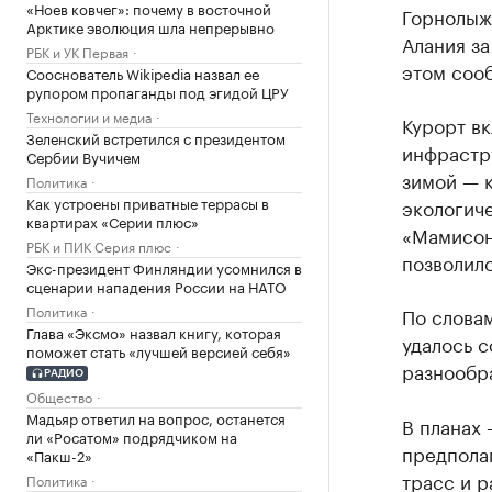
«Ноев ковчег»: почему в восточной
Горнолыж
Арктике эволюция шла непрерывно
Алания за
РБК и УК Первая
этом соо
Сооснователь Wikipedia назвал ее
рупором пропаганды под эгидой ЦРУ
Технологии и медиа
Курорт вк
Зеленский встретился с президентом
инфрастр
Сербии Вучичем
зимой — к
Политика
Как устроены приватные террасы в
экологиче
квартирах «Серии плюс»
«Мамисон
РБК и ПИК Серия плюс
позволило
Экс-президент Финляндии усомнился в
сценарии нападения России на НАТО
Политика
По слова
Глава «Эксмо» назвал книгу, которая
удалось с
поможет стать «лучшей версией себя»
разнообр
РАДИО
Общество
Мадьяр ответил на вопрос, останется
В планах
ли «Росатом» подрядчиком на
предпола
«Пакш-2»
трасс и р
Политика