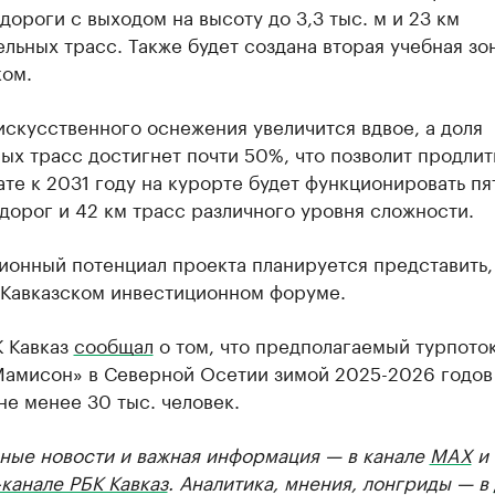
дороги с выходом на высоту до 3,3 тыс. м и 23 км
льных трасс. Также будет создана вторая учебная зо
ком.
скусственного оснежения увеличится вдвое, а доля
х трасс достигнет почти 50%, что позволит продлит
ате к 2031 году на курорте будет функционировать пя
дорог и 42 км трасс различного уровня сложности.
онный потенциал проекта планируется представить,
а Кавказском инвестиционном форуме.
К Кавказ
сообщал
о том, что предполагаемый турпоток
Мамисон» в Северной Осетии зимой 2025-2026 годов
не менее 30 тыс. человек.
ные новости и важная информация — в канале
MAX
и
канале РБК Кавказ
. Аналитика, мнения, лонгриды — в