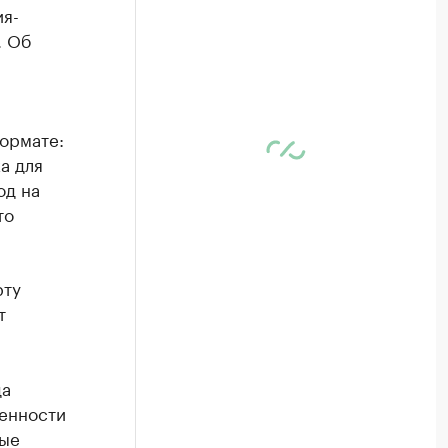
я-
. Об
ормате:
а для
од на
то
рту
т
да
женности
вые