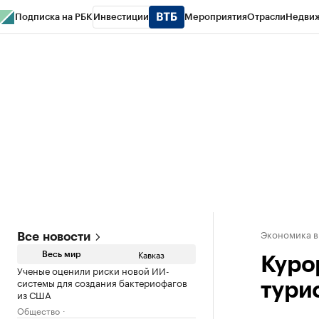
Подписка на РБК
Инвестиции
Мероприятия
Отрасли
Недви
РБК Life
Тренды
Визионеры
Национальные проекты
Город
Стиль
Кр
Конференции СПб
Спецпроекты
Проверка контрагентов
Политика
Экономика в
Все новости
Кавказ
Весь мир
Куро
Ученые оценили риски новой ИИ-
системы для создания бактериофагов
тури
из США
Общество