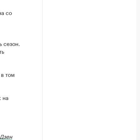
на со
ь сезон.
ть
 в том
 на
Дзен