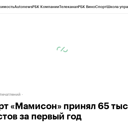
жимость
Autonews
РБК Компании
Телеканал
РБК Вино
Спорт
Школа упра
ипто
РБК Бизнес-среда
Дискуссионный клуб
Исследования
Кредитные 
Экономика
Бизнес
Технологии и медиа
Финансы
Рынок наличной валю
печатлений
рт «Мамисон» принял 65 тыс
стов за первый год