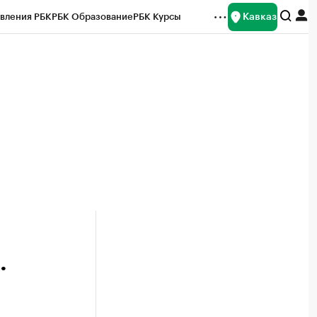
Кавказ
вления РБК
РБК Образование
РБК Курсы
рейтинги
Франшизы
Газета
Спецпроекты СПб
ты
.