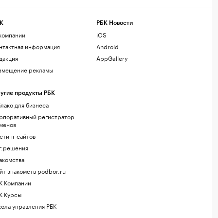
К
РБК Новости
компании
iOS
нтактная информация
Android
дакция
AppGallery
змещение рекламы
угие продукты РБК
лако для бизнеса
рпоративный регистратор
менов
стинг сайтов
г.решения
акомства
йт знакомств podbor.ru
К Компании
К Курсы
ола управления РБК