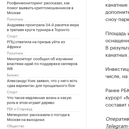
Росфинмониторинг рассказал, как
канатные 
помог выявить криптомошенников в
дополните
Москве
сноу-пар
Политика
Андреева проиграла 34-й ракетке мира
в третьем круге турнира в Торонто
Площадь и
Спорт
оснащенны
РПЦ ответила на призыв уйти из
Африки
В результ
Политика
канатных 
Минпромторг сообщил об изучении
властями идей по поддержке селлеров
Инвестици
WB
Бизнес
числе, н
Александр Усик заявил, что у него есть
«два варианта» для прощального боя
Ранее РБ
Спорт
курорт «
Что такое медленная жизнь и какую
роль в этом играет дерево
составит 
РБК и Старквуд
Метеоролог рассказала о погоде в
Оператив
Москве на выходных
Telegram-
Общество