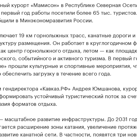
ный курорт «Мамисон» в Республике Северная Осети
 первый год работы посетили более 65 тыс. туристов
бщили в Минэкономразвития России.
лючает 19 км горнолыжных трасс, канатные дороги и
уктуру размещения. Он работает в круглогодичном ф
ак центр горнолыжного отдыха, летом — как площадк
ского, событийного и активного туризма. В первый г
е» прошли культурные и спортивные мероприятия, ч
 обеспечить загрузку в течение всего года.
м гендиректора «Кавказ.РФ» Андрея Юмшанова, куро
формировать устойчивый туристический поток за сче
азия форматов отдыха.
 — масштабное развитие инфраструктуры. До 2031 го
гается расширение зоны катания, увеличение протя
азвитие канатной сети. В частности, появятся три но