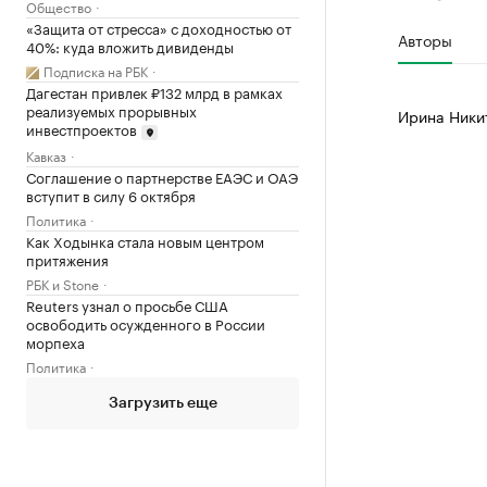
Общество
«Защита от стресса» с доходностью от
Авторы
40%: куда вложить дивиденды
Подписка на РБК
Дагестан привлек ₽132 млрд в рамках
реализуемых прорывных
Ирина Ники
инвестпроектов
Кавказ
Соглашение о партнерстве ЕАЭС и ОАЭ
вступит в силу 6 октября
Политика
Как Ходынка стала новым центром
притяжения
РБК и Stone
Reuters узнал о просьбе США
освободить осужденного в России
морпеха
Политика
Загрузить еще