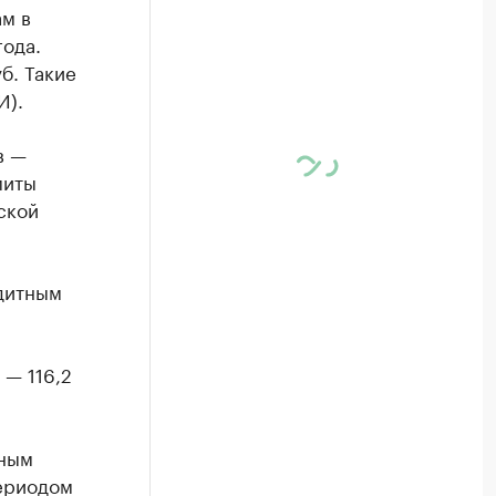
м в
года.
б. Такие
И).
в —
миты
ской
дитным
 — 116,2
тным
периодом