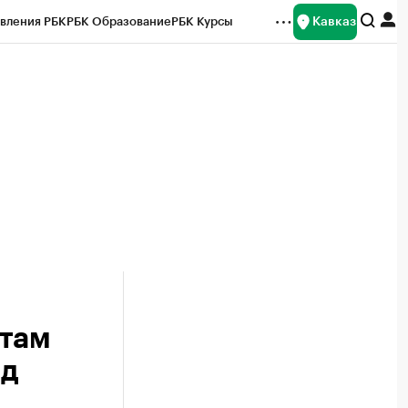
Кавказ
вления РБК
РБК Образование
РБК Курсы
рейтинги
Франшизы
Газета
Спецпроекты СПб
ты
ртам
од