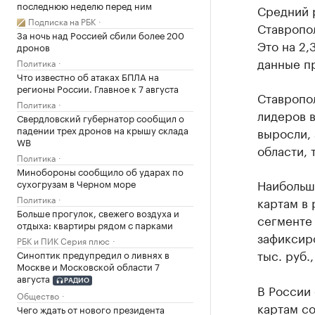
последнюю неделю перед ним
Средний 
Подписка на РБК
Ставропол
За ночь над Россией сбили более 200
Это на 2,
дронов
данные п
Политика
Что известно об атаках БПЛА на
регионы России. Главное к 7 августа
Ставропол
Политика
лидеров в
Свердловский губернатор сообщил о
падении трех дронов на крышу склада
выросли, 
WB
области, 
Политика
Минобороны сообщило об ударах по
Наибольш
сухогрузам в Черном море
Политика
картам в 
Больше прогулок, свежего воздуха и
сегменте 
отдыха: квартиры рядом с парками
зафиксиро
РБК и ПИК Серия плюс
тыс. руб.
Синоптик предупредил о ливнях в
Москве и Московской области 7
августа
РАДИО
В России
Общество
картам со
Чего ждать от нового президента