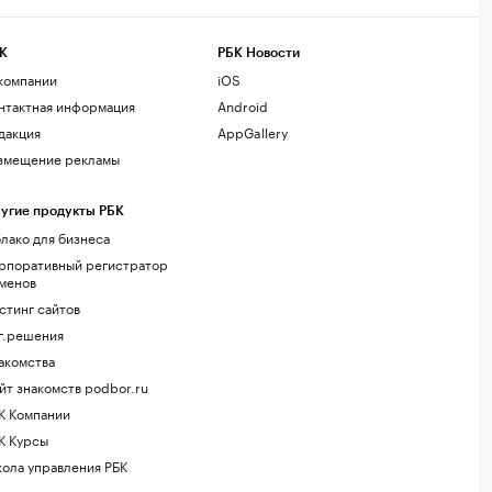
К
РБК Новости
компании
iOS
нтактная информация
Android
дакция
AppGallery
змещение рекламы
угие продукты РБК
лако для бизнеса
рпоративный регистратор
менов
стинг сайтов
г.решения
акомства
йт знакомств podbor.ru
К Компании
К Курсы
ола управления РБК