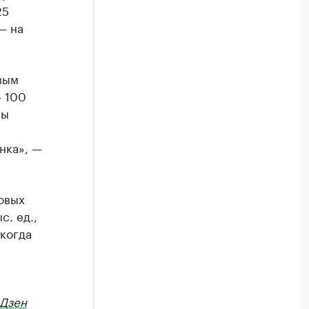
25
— на
вым
— 100
ны
нка», —
новых
с. ед.,
когда
Дзен