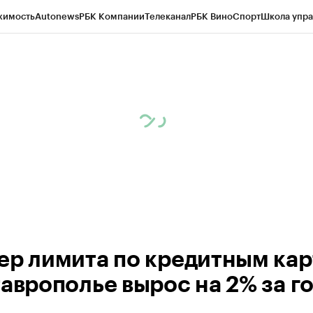
жимость
Autonews
РБК Компании
Телеканал
РБК Вино
Спорт
Школа упра
ипто
РБК Бизнес-среда
Дискуссионный клуб
Исследования
Кредитные 
Экономика
Бизнес
Технологии и медиа
Финансы
Рынок наличной валю
ер лимита по кредитным ка
таврополье вырос на 2% за г