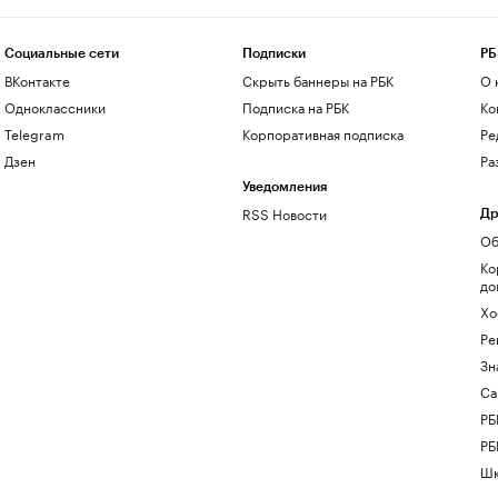
Социальные сети
Подписки
РБ
ВКонтакте
Скрыть баннеры на РБК
О 
Одноклассники
Подписка на РБК
Ко
Telegram
Корпоративная подписка
Ре
Дзен
Ра
Уведомления
RSS Новости
Др
Об
Ко
до
Хо
Ре
Зн
Са
РБ
РБ
Шк