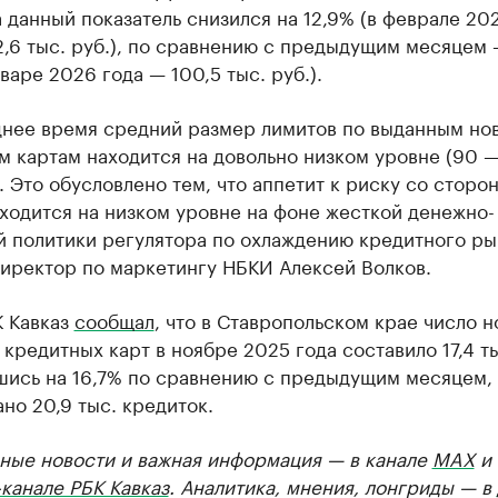
 данный показатель снизился на 12,9% (в феврале 20
2,6 тыс. руб.), по сравнению с предыдущим месяцем 
нваре 2026 года — 100,5 тыс. руб.).
днее время средний размер лимитов по выданным но
 картам находится на довольно низком уровне (90 
). Это обусловлено тем, что аппетит к риску со сторо
ходится на низком уровне на фоне жесткой денежно-
й политики регулятора по охлаждению кредитного ры
директор по маркетингу НБКИ Алексей Волков.
К Кавказ
сообщал
, что в Ставропольском крае число 
кредитных карт в ноябре 2025 года составило 17,4 ты
шись на 16,7% по сравнению с предыдущим месяцем, 
но 20,9 тыс. кредиток.
ные новости и важная информация — в канале
MAX
и
канале РБК Кавказ
. Аналитика, мнения, лонгриды — в