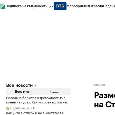
Подписка на РБК
Инвестиции
Мероприятия
Отрасли
Недви
РБК Life
Тренды
Визионеры
Национальные проекты
Город
Стиль
Кр
Конференции СПб
Спецпроекты
Проверка контрагентов
Политика
Кавказ
Все новости
Кавказ
Весь мир
Разм
Россияне борются с тревожностью в
конных клубах. Как устроен их бизнес
на С
Подписка на РБК
Как уйти в отпуск и не вымотаться в