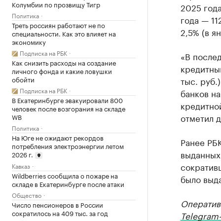
Колумбии по прозвищу Тигр
2025 года
Политика
года — 11
Треть россиян работают не по
2,5% (в я
специальности. Как это влияет на
экономику
Подписка на РБК
«В после
Как снизить расходы на создание
кредитным
личного фонда и какие ловушки
обойти
тыс. руб.
Подписка на РБК
банков на
В Екатеринбурге эвакуировали 800
кредитно
человек после возгорания на складе
отметил 
WB
Политика
На Юге не ожидают рекордов
Ранее РБ
потребления электроэнергии летом
выданных 
2026 г.
сократив
Кавказ
Wildberries сообщила о пожаре на
было выда
складе в Екатеринбурге после атаки
Общество
Оператив
Число пенсионеров в России
сократилось на 409 тыс. за год
Telegram-