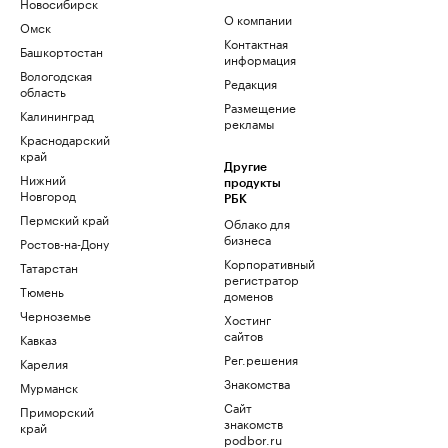
Новосибирск
О компании
Омск
Контактная
Башкортостан
информация
Вологодская
Редакция
область
Размещение
Калининград
рекламы
Краснодарский
край
Другие
Нижний
продукты
Новгород
РБК
Пермский край
Облако для
бизнеса
Ростов-на-Дону
Корпоративный
Татарстан
регистратор
Тюмень
доменов
Черноземье
Хостинг
сайтов
Кавказ
Рег.решения
Карелия
Знакомства
Мурманск
Сайт
Приморский
знакомств
край
podbor.ru