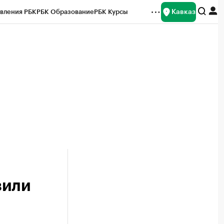
Кавказ
вления РБК
РБК Образование
РБК Курсы
рейтинги
Франшизы
Газета
Спецпроекты СПб
ты
зили