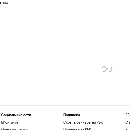
тина
Социальные сети
Подписки
РБ
ВКонтакте
Скрыть баннеры на РБК
О 
Одноклассники
Подписка на РБК
Ко