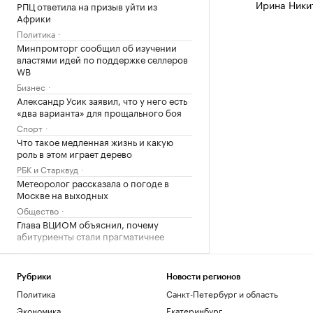
Ирина Ники
РПЦ ответила на призыв уйти из
Африки
Политика
Минпромторг сообщил об изучении
властями идей по поддержке селлеров
WB
Бизнес
Александр Усик заявил, что у него есть
«два варианта» для прощального боя
Спорт
Что такое медленная жизнь и какую
роль в этом играет дерево
РБК и Старквуд
Метеоролог рассказала о погоде в
Москве на выходных
Общество
Глава ВЦИОМ объяснил, почему
абитуриенты стали прагматичнее
Общество
Власти США поддержали Свято-
Троицкий монастырь РПЦЗ в борьбе с
Рубрики
Новости регионов
ветряками
Политика
Санкт-Петербург и область
Общество
Экономика
Екатеринбург