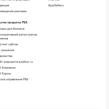
дакция
AppGallery
змещение рекламы
угие продукты РБК
лако для бизнеса
рпоративный регистратор
менов
стинг сайтов
г.решения
акомства
йт знакомств podbor.ru
К Компании
К Курсы
ола управления РБК