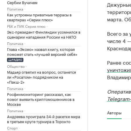
Сербии Вучичем
Дежурные
Политика
территори
Как устроены приватные террасы в
марта. О
квартирах «Серии плюс»
РБК и ПИК Серия плюс
Экс-президент Финляндии усомнился в
Всего за 
сценарии нападения России на НАТО
числе 4 
Политика
Краснода
Глава «Эксмо» назвал книгу, которая
поможет стать «лучшей версией себя»
Ранее соо
РАДИО
Общество
уничтожи
Мадьяр ответил на вопрос, останется
Владимир
ли «Росатом» подрядчиком на
«Пакш-2»
Политика
Оператив
Росфинмониторинг рассказал, как
Telegram-
помог выявить криптомошенников в
Москве
Политика
Авторы
Андреева проиграла 34-й ракетке мира
в третьем круге турнира в Торонто
Спорт