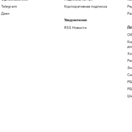
Telegram
Корпоративная подписка
Ре
Дзен
Ра
Уведомления
RSS Новости
Др
Об
Ко
до
Хо
Ре
Зн
Са
РБ
РБ
Шк