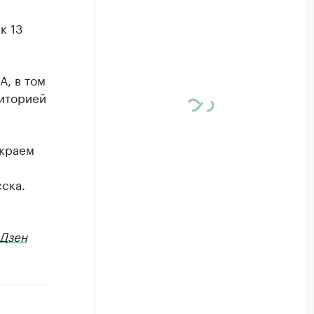
к 13
А, в том
риторией
 краем
ска.
Дзен