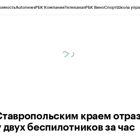
жимость
Autonews
РБК Компании
Телеканал
РБК Вино
Спорт
Школа упра
ипто
РБК Бизнес-среда
Дискуссионный клуб
Исследования
Кредитные 
Экономика
Бизнес
Технологии и медиа
Финансы
Рынок наличной валю
Ставропольским краем отра
у двух беспилотников за час