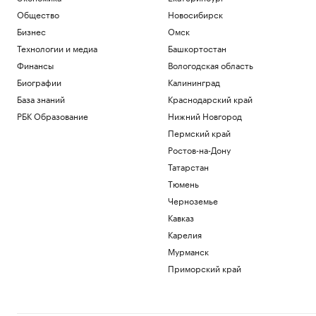
Трамп обжалует запрет на
Общество
Новосибирск
строительство бального зала в Белом
доме
Бизнес
Омск
Политика
Технологии и медиа
Башкортостан
Как выглядит портрет абитуриента в
Финансы
Вологодская область
2026 году. Видео РБК
Биографии
Калининград
Общество
База знаний
Краснодарский край
В США рассказали, как помогли
снарядам из Сербии попасть на
РБК Образование
Нижний Новгород
Украину
Пермский край
Политика
Ростов-на-Дону
Будущее Ходынского поля: от пашни и
аэродрома до города в городе
Татарстан
РБК и Stone
Тюмень
Звезда НБА избежал наказания за
Черноземье
незаконное ношение оружия
Кавказ
Спорт
Карелия
Загрузить еще
Мурманск
Приморский край