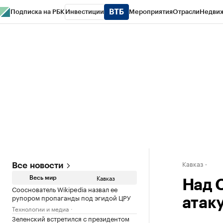
Подписка на РБК
Инвестиции
Мероприятия
Отрасли
Недви
РБК Life
Тренды
Визионеры
Национальные проекты
Город
Стиль
Кр
Конференции СПб
Спецпроекты
Проверка контрагентов
Политика
Кавказ
Все новости
Кавказ
Весь мир
Над 
Сооснователь Wikipedia назвал ее
рупором пропаганды под эгидой ЦРУ
атак
Технологии и медиа
Зеленский встретился с президентом