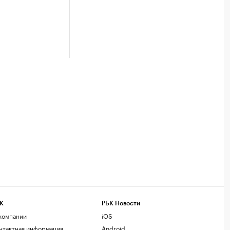
К
РБК Новости
компании
iOS
нтактная информация
Android