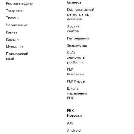
бизнеса
Ростов-на-Дону
Корпоративный
Татарстан
регистратор
Тюмень
доменов
Черноземье
Хостинг
сайтов
Кавказ
Рег.решения
Карелия
Знакомства
Мурманск
Сайт
Приморский
знакомств
край
podbor.ru
РБК
Компании
РБК Курсы
Школа
управления
РБК
РБК
Новости
iOS
Android