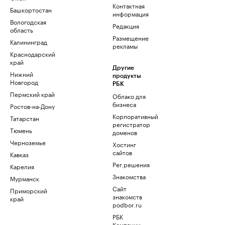
Контактная
Башкортостан
информация
Вологодская
Редакция
область
Размещение
Калининград
рекламы
Краснодарский
край
Другие
Нижний
продукты
Новгород
РБК
Пермский край
Облако для
бизнеса
Ростов-на-Дону
Корпоративный
Татарстан
регистратор
Тюмень
доменов
Черноземье
Хостинг
сайтов
Кавказ
Рег.решения
Карелия
Знакомства
Мурманск
Сайт
Приморский
знакомств
край
podbor.ru
РБК
Компании