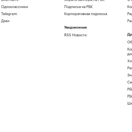
Одноклассники
Подписка на РБК
Ко
Telegram
Корпоративная подписка
Ре
Дзен
Ра
Уведомления
RSS Новости
Др
Об
Ко
до
Хо
Ре
Зн
Са
РБ
РБ
Шк