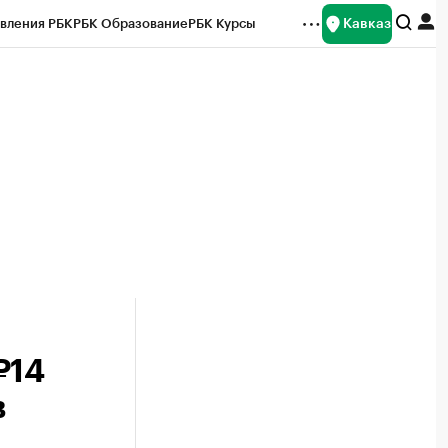
Кавказ
вления РБК
РБК Образование
РБК Курсы
рейтинги
Франшизы
Газета
Спецпроекты СПб
ты
₽14
в