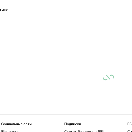
тина
Социальные сети
Подписки
РБ
ВКонтакте
Скрыть баннеры на РБК
О 