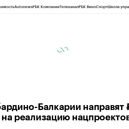
жимость
Autonews
РБК Компании
Телеканал
РБК Вино
Спорт
Школа упра
ипто
РБК Бизнес-среда
Дискуссионный клуб
Исследования
Кредитные 
Экономика
Бизнес
Технологии и медиа
Финансы
Рынок наличной валю
бардино-Балкарии направят 
 на реализацию нацпроекто