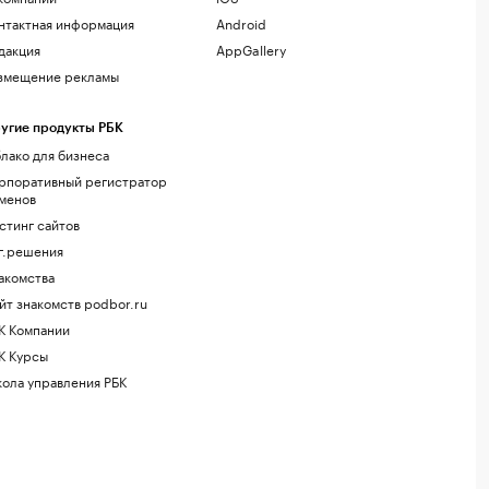
нтактная информация
Android
дакция
AppGallery
змещение рекламы
угие продукты РБК
лако для бизнеса
рпоративный регистратор
менов
стинг сайтов
г.решения
акомства
йт знакомств podbor.ru
К Компании
К Курсы
ола управления РБК