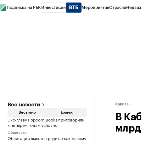
Подписка на РБК
Инвестиции
Мероприятия
Отрасли
Недви
РБК Life
Тренды
Визионеры
Национальные проекты
Город
Стиль
Кр
Конференции СПб
Спецпроекты
Проверка контрагентов
Политика
Кавказ
Все новости
Кавказ
Весь мир
В Ка
Экс-главу Popcorn Books приговорили
к четырем годам условно
млрд
Общество
Облигации вместо кредита: как малому