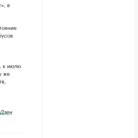
», в
тояние
бусов
. к июлю
у же
тв,
Дзен