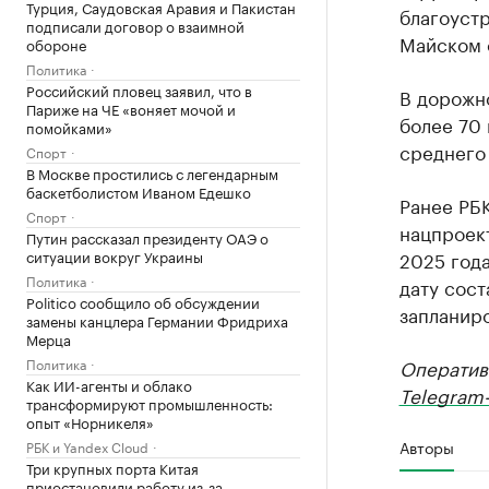
Турция, Саудовская Аравия и Пакистан
благоустр
подписали договор о взаимной
Майском 
обороне
Политика
Российский пловец заявил, что в
В дорожн
Париже на ЧЕ «воняет мочой и
более 70 
помойками»
среднего 
Спорт
В Москве простились с легендарным
баскетболистом Иваном Едешко
Ранее РБ
Спорт
нацпроект
Путин рассказал президенту ОАЭ о
ситуации вокруг Украины
2025 года
Политика
дату сост
Politico сообщило об обсуждении
запланир
замены канцлера Германии Фридриха
Мерца
Политика
Оператив
Как ИИ-агенты и облако
Telegram-
трансформируют промышленность:
опыт «Норникеля»
Авторы
РБК и Yandex Cloud
Три крупных порта Китая
приостановили работу из-за