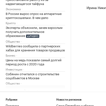
надвигающегося тайфуна
Ирина Ники
Экономика
В России вырос спрос на аппаратные
криптокошельки. В чем дело
Крипто
Эксперты объяснили, зачем взрослым
получать дополнительное
образование
РАДИО
Общество
Wildberries сообщила о партнерских
хабах для хранения товаров продавцов
Бизнес
Цены на медь показали самый долгий
период роста с 2020 года
Инвестиции
Собянин отчитался о строительстве
соцобъектов в Москве
Общество
Загрузить еще
Рубрики
Новости регионов
Политика
Санкт-Петербург и область