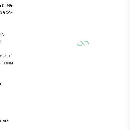
витие
ресс-
е,
я
монт
летним
в
нных