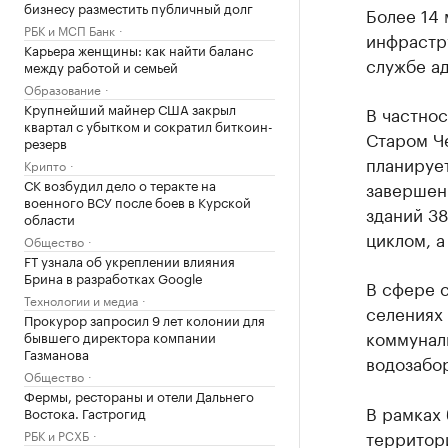
бизнесу разместить публичный долг
Более 14 
РБК и МСП Банк
инфрастр
Карьера женщины: как найти баланс
службе а
между работой и семьей
Образование
Крупнейший майнер США закрыл
В частнос
квартал с убытком и сократил биткоин-
Старом Ч
резерв
планируе
Крипто
СК возбудил дело о теракте на
завершен
военного ВСУ после боев в Курской
зданий 38
области
циклом, а
Общество
FT узнала об укреплении влияния
Брина в разработках Google
В сфере с
Технологии и медиа
селениях
Прокурор запросил 9 лет колонии для
коммунал
бывшего директора компании
Газманова
водозабор
Общество
Фермы, рестораны и отели Дальнего
В рамках
Востока. Гастрогид
территори
РБК и РСХБ