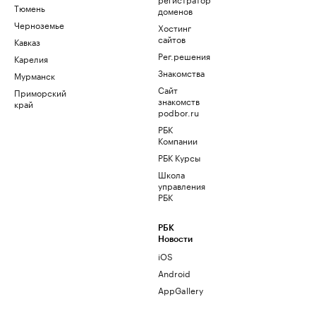
Тюмень
доменов
Черноземье
Хостинг
сайтов
Кавказ
Рег.решения
Карелия
Знакомства
Мурманск
Сайт
Приморский
знакомств
край
podbor.ru
РБК
Компании
РБК Курсы
Школа
управления
РБК
РБК
Новости
iOS
Android
AppGallery