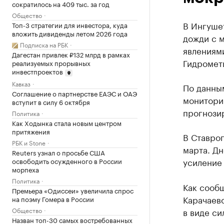
сократилось на 409 тыс. за год
Общество
В Ингуше
Топ-3 стратегии для инвестора, куда
вложить дивиденды летом 2026 года
дожди с 
Подписка на РБК
явлениями
Дагестан привлек ₽132 млрд в рамках
Гидромет
реализуемых прорывных
инвестпроектов
Кавказ
По данны
Соглашение о партнерстве ЕАЭС и ОАЭ
монитори
вступит в силу 6 октября
прогнозир
Политика
Как Ходынка стала новым центром
притяжения
В Ставроп
РБК и Stone
марта. Дн
Reuters узнал о просьбе США
усиление 
освободить осужденного в России
морпеха
Политика
Как сооб
Премьера «Одиссеи» увеличила спрос
Карачаев
на поэму Гомера в России
Общество
в виде си
Назван топ-30 самых востребованных