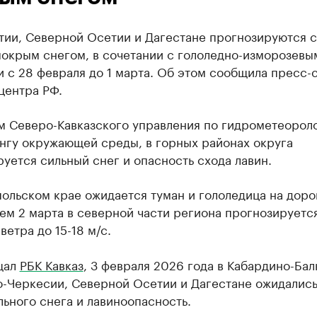
тии, Северной Осетии и Дагестане прогнозируются 
мокрым снегом, в сочетании с гололедно-изморозевы
 с 28 февраля до 1 марта. Об этом сообщила пресс-
центра РФ.
м Северо-Кавказского управления по гидрометеороло
нгу окружающей среды, в горных районах округа
уется сильный снег и опасность схода лавин.
ольском крае ожидается туман и гололедица на дорог
ем 2 марта в северной части региона прогнозируетс
ветра до 15-18 м/с.
щал
РБК Кавказ
, 3 февраля 2026 года в Кабардино-Бал
о-Черкесии, Северной Осетии и Дагестане ожидались
льного снега и лавиноопасность.