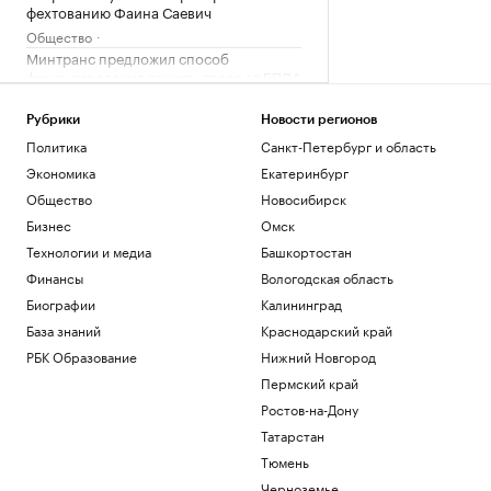
фехтованию Фаина Саевич
Общество
Минтранс предложил способ
финансирования защиты трасс от БПЛА
Политика
Супруге главы издательства «Джем»
Рубрики
Новости регионов
предъявили обвинение в
Политика
Санкт-Петербург и область
мошенничестве
Экономика
Екатеринбург
Общество
Общество
Новосибирск
Bloomberg узнал о серии самоубийств
в Киберкомандовании США
Бизнес
Омск
Политика
Технологии и медиа
Башкортостан
Землетрясение магнитудой 4,1
Финансы
Вологодская область
произошло в Туве
Биографии
Калининград
Общество
База знаний
Краснодарский край
Загрузить еще
РБК Образование
Нижний Новгород
Пермский край
Ростов-на-Дону
Татарстан
Тюмень
Черноземье