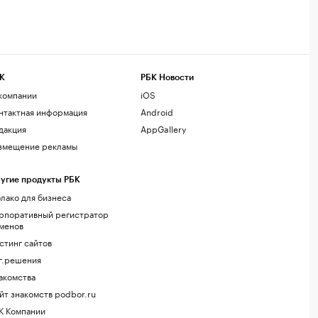
К
РБК Новости
компании
iOS
нтактная информация
Android
дакция
AppGallery
змещение рекламы
угие продукты РБК
лако для бизнеса
рпоративный регистратор
менов
стинг сайтов
г.решения
акомства
йт знакомств podbor.ru
К Компании