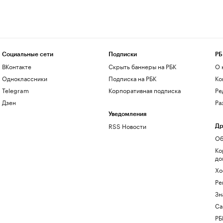
Социальные сети
Подписки
РБ
ВКонтакте
Скрыть баннеры на РБК
О 
Одноклассники
Подписка на РБК
Ко
Telegram
Корпоративная подписка
Ре
Дзен
Ра
Уведомления
RSS Новости
Др
Об
Ко
до
Хо
Ре
Зн
Са
РБ