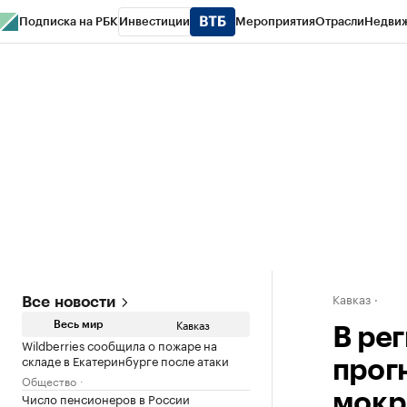
Подписка на РБК
Инвестиции
Мероприятия
Отрасли
Недви
РБК Life
Тренды
Визионеры
Национальные проекты
Город
Стиль
Кр
Конференции СПб
Спецпроекты
Проверка контрагентов
Политика
Кавказ
Все новости
Кавказ
Весь мир
В ре
Wildberries сообщила о пожаре на
складе в Екатеринбурге после атаки
прог
Общество
Число пенсионеров в России
мокр