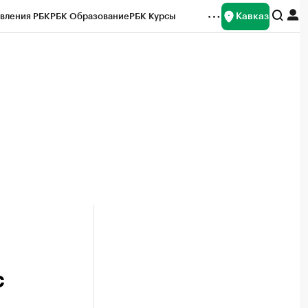
Кавказ
вления РБК
РБК Образование
РБК Курсы
рейтинги
Франшизы
Газета
Спецпроекты СПб
ты
с