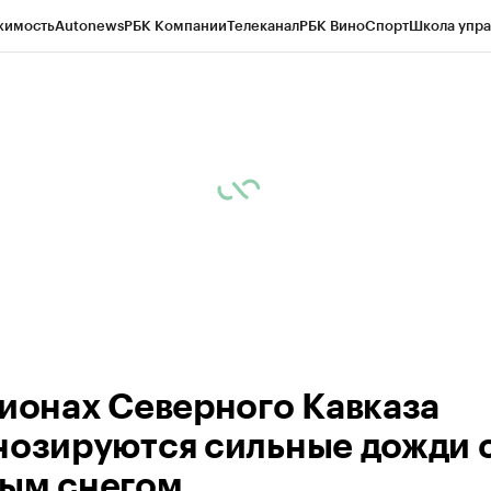
жимость
Autonews
РБК Компании
Телеканал
РБК Вино
Спорт
Школа упра
ипто
РБК Бизнес-среда
Дискуссионный клуб
Исследования
Кредитные 
Экономика
Бизнес
Технологии и медиа
Финансы
Рынок наличной валю
гионах Северного Кавказа
нозируются сильные дожди 
ым снегом