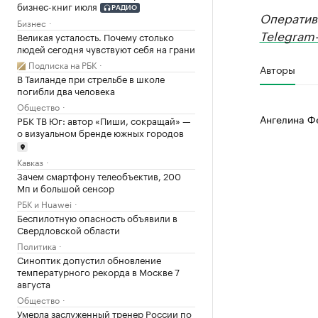
бизнес-книг июля
РАДИО
Оператив
Бизнес
Telegram-
Великая усталость. Почему столько
людей сегодня чувствуют себя на грани
Подписка на РБК
Авторы
В Таиланде при стрельбе в школе
погибли два человека
Общество
Ангелина Ф
РБК ТВ Юг: автор «Пиши, сокращай» —
о визуальном бренде южных городов
Кавказ
Зачем смартфону телеобъектив, 200
Мп и большой сенсор
РБК и Huawei
Беспилотную опасность объявили в
Свердловской области
Политика
Синоптик допустил обновление
температурного рекорда в Москве 7
августа
Общество
Умерла заслуженный тренер России по